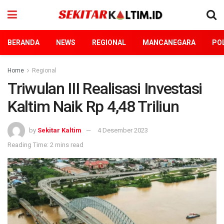
BERANDA
NEWS
REGIONAL
MANCANEGARA
POL
Home
Regional
Triwulan III Realisasi Investasi
Kaltim Naik Rp 4,48 Triliun
by
Sekitar Kaltim
4 Desember 2023
Reading Time: 2 mins read