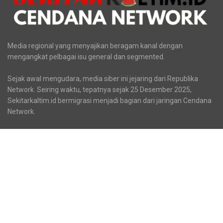
Media regional yang menyajikan beragam kanal dengan
mengangkat pelbagai isu general dan segmented.
Sejak awal mengudara, media siber ini jejaring dari Republika
Network. Seiring waktu, tepatnya sejak 25 Desember 2025,
Sekitarkaltim.id bermigrasi menjadi bagian dari jaringan Cendana
Network.
Kanal
Business
News
Sosok
Fashion
Politik
Sports
HEADLINE
Regional
Tech
Lifestyle
Science
Mancanegara
Serba Serbi