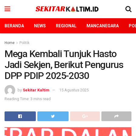
BERANDA
NEWS
REGIONAL
MANCANEGARA
POL
Home
Politik
Mega Kembali Tunjuk Hasto
Jadi Sekjen, Berikut Pengurus
DPP PDIP 2025-2030
by
Sekitar Kaltim
15 Agustus 2025
Reading Time: 3 mins read