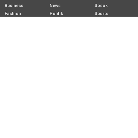
Business
News
Sosok
Fashion
Politik
Sports
HEADLINE
Regional
Tech
Lifestyle
Science
Mancanegara
Serba Serbi
Alamat Redaksi
Jalan Adil Makmur No. 10, Baru Ilir, Balikpapan Barat, Kota
Balikpapan.
Kontak Iklan:
CP: +62 822-9986-7079
Email:
iklan@sekitarkaltim.id I redaksi@sekitarkaltim.id
redaksisekitarkaltim@gmail.com