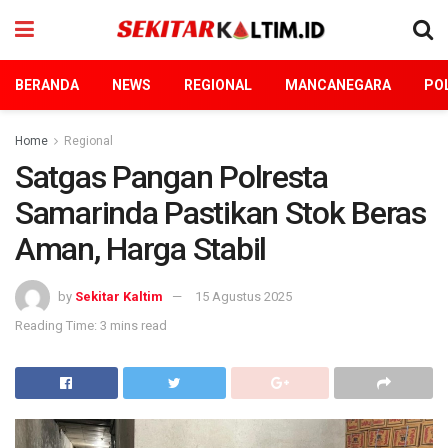
BERANDA
NEWS
REGIONAL
MANCANEGARA
POL
Home
Regional
Satgas Pangan Polresta
Samarinda Pastikan Stok Beras
Aman, Harga Stabil
by
Sekitar Kaltim
15 Agustus 2025
Reading Time: 3 mins read