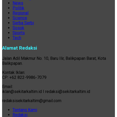
News
Politik
Regional
Science
Serba Serbi
Sosok
Sports
Tech
Alamat Redaksi
Jalan Adil Makmur No. 10, Baru Ilir, Balikpapan Barat, Kota
Balikpapan.
Kontak Iklan:
CP: +62 822-9986-7079
Email:
iklan@sekitarkaltim.id I redaksi@sekitarkaltim.id
redaksisekitarkaltim@gmail.com
Tentang Kami
Redaksi