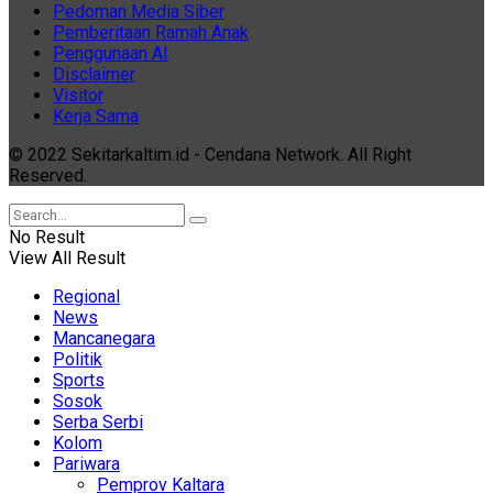
Pedoman Media Siber
Pemberitaan Ramah Anak
Penggunaan AI
Disclaimer
Visitor
Kerja Sama
© 2022 Sekitarkaltim.id - Cendana Network. All Right
Reserved.
No Result
View All Result
Regional
News
Mancanegara
Politik
Sports
Sosok
Serba Serbi
Kolom
Pariwara
Pemprov Kaltara