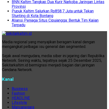
BNN Kaltim Tangkap Dua Kurir Narkoba Jaringan Lintas
Provinsi
Pupuk Kaltim Salurkan Rp858,7 Juta untuk Tekan
Stunting di Kota Bontang
Aliansi Penjaga Situs Cipujangga: Bentuk Tim Kajian
Terpadu
Media regional yang menyajikan beragam kanal dengan
mengangkat pelbagai isu general dan segmented.
Sejak awal mengudara, media siber ini jejaring dari Republika
Network. Seiring waktu, tepatnya sejak 25 Desember 2025,
Sekitarkaltim.id bermigrasi menjadi bagian dari jaringan
Cendana Network.
Kanal
Business
Fashion
HEADLINE
Lifestyle
Mancanegara