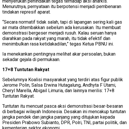
menyerukan penindakan tegas terhadap aksi anarkis.
Menurutnya, pernyataan itu berpotensi menjadi pembenaran
tindakan represif aparat.
“Secara normatif tidak salah, tapi di lapangan sering kali gas
air mata ditembakkan sebelum ada kerusakan. Itu membuat
demonstrasi bergeser menjadi rusuh. Kalau seruan hanya
diarahkan pada rakyat yang marah, itu tidak efektif dan
menimbulkan rasa ketidakadilan,” tegas Ketua PBNU ini.
Ia menekankan pentingnya melihat akar persoalan, bukan
sekadar gejala di permukaan.
17+8 Tuntutan Rakyat
Sebelumnya Koalisi masyarakat yang terdiri atas figur publik
Jerome Polin, Salsa Erwina Hutagalung, Andhyta F Utami,
Cheryl Marella, Abigail Limuria, dan lainnya merilis: 17+8
Tuntutan Rakyat.
Tuntutan itu mencuat pasca aksi demonstrasi besar-besaran
di berbagai wilayah Indonesia. Desakan ini mencakup tuntutan
jangka pendek dan jangka panjang yang ditujukan kepada
Presiden Prabowo Subianto, DPR, Polri, TNI, partai politik, dan
kementerian sektor ekonomi.