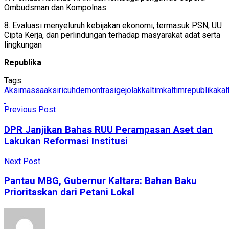
Ombudsman dan Kompolnas.
8. Evaluasi menyeluruh kebijakan ekonomi, termasuk PSN, UU
Cipta Kerja, dan perlindungan terhadap masyarakat adat serta
lingkungan
Republika
Tags:
Aksimassa
aksiricuh
demontrasi
gejolak
kaltim
kaltimrepublika
kal
Previous Post
DPR Janjikan Bahas RUU Perampasan Aset dan
Lakukan Reformasi Institusi
Next Post
Pantau MBG, Gubernur Kaltara: Bahan Baku
Prioritaskan dari Petani Lokal