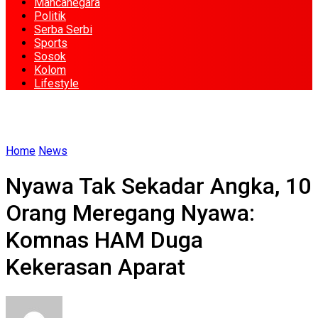
Mancanegara
Politik
Serba Serbi
Sports
Sosok
Kolom
Lifestyle
Home
News
Nyawa Tak Sekadar Angka, 10
Orang Meregang Nyawa:
Komnas HAM Duga
Kekerasan Aparat