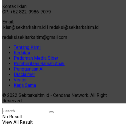
Kontak Iklan:
CP: +62 822-9986-7079
Email:
iklan@sekitarkaltim.id I redaksi@sekitarkaltim.id
redaksisekitarkaltim@gmail.com
Tentang Kami
Redaksi
Pedoman Media Siber
Pemberitaan Ramah Anak
Penggunaan AI
Disclaimer
Visitor
Kerja Sama
© 2022 Sekitarkaltim.id - Cendana Network. All Right
Reserved.
No Result
View All Result