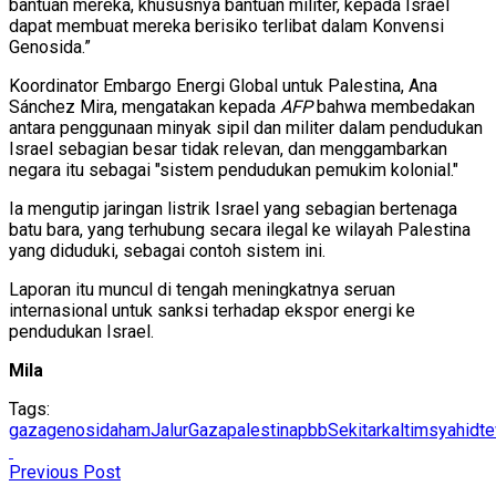
bantuan mereka, khususnya bantuan militer, kepada Israel
dapat membuat mereka berisiko terlibat dalam Konvensi
Genosida.”
Koordinator Embargo Energi Global untuk Palestina, Ana
Sánchez Mira, mengatakan kepada
AFP
bahwa membedakan
antara penggunaan minyak sipil dan militer dalam pendudukan
Israel sebagian besar tidak relevan, dan menggambarkan
negara itu sebagai "sistem pendudukan pemukim kolonial."
Ia mengutip jaringan listrik Israel yang sebagian bertenaga
batu bara, yang terhubung secara ilegal ke wilayah Palestina
yang diduduki, sebagai contoh sistem ini.
Laporan itu muncul di tengah meningkatnya seruan
internasional untuk sanksi terhadap ekspor energi ke
pendudukan Israel.
Mila
Tags:
gaza
genosida
ham
JalurGaza
palestina
pbb
Sekitarkaltim
syahid
t
Previous Post