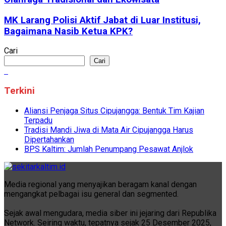
MK Larang Polisi Aktif Jabat di Luar Institusi,
Bagaimana Nasib Ketua KPK?
Cari
Cari
Terkini
Aliansi Penjaga Situs Cipujangga: Bentuk Tim Kajian
Terpadu
Tradisi Mandi Jiwa di Mata Air Cipujangga Harus
Dipertahankan
BPS Kaltim: Jumlah Penumpang Pesawat Anjlok
Media regional yang menyajikan beragam kanal dengan
mengangkat pelbagai isu general dan segmented.
Sejak awal mengudara, media siber ini jejaring dari Republika
Network. Seiring waktu, tepatnya sejak 25 Desember 2025,