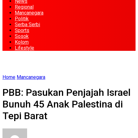
News
Regional
Mancanegara
Politik
Serba Serbi
Sports
Sosok
Kolom
Lifestyle
Home
Mancanegara
PBB: Pasukan Penjajah Israel
Bunuh 45 Anak Palestina di
Tepi Barat