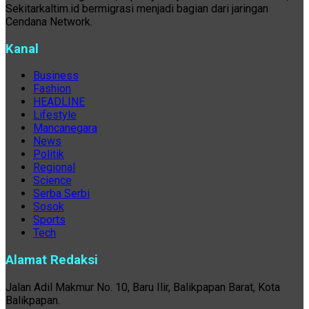
Sekitarkaltim.id bermigrasi menjadi bagian dari jaringan
Cendana Network.
Kanal
Business
Fashion
HEADLINE
Lifestyle
Mancanegara
News
Politik
Regional
Science
Serba Serbi
Sosok
Sports
Tech
Alamat Redaksi
Jalan Adil Makmur No. 10, Baru Ilir, Balikpapan Barat, Kota
Balikpapan.