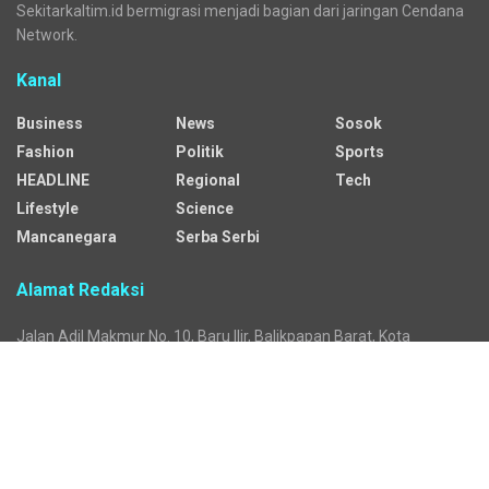
Sekitarkaltim.id bermigrasi menjadi bagian dari jaringan Cendana
Network.
Kanal
Business
News
Sosok
Fashion
Politik
Sports
HEADLINE
Regional
Tech
Lifestyle
Science
Mancanegara
Serba Serbi
Alamat Redaksi
Jalan Adil Makmur No. 10, Baru Ilir, Balikpapan Barat, Kota
Balikpapan.
Kontak Iklan:
CP: +62 822-9986-7079
Email:
iklan@sekitarkaltim.id I redaksi@sekitarkaltim.id