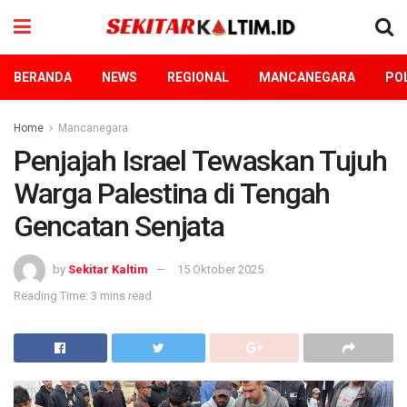
BERANDA
NEWS
REGIONAL
MANCANEGARA
POL
Home
Mancanegara
Penjajah Israel Tewaskan Tujuh
Warga Palestina di Tengah
Gencatan Senjata
by
Sekitar Kaltim
15 Oktober 2025
Reading Time: 3 mins read