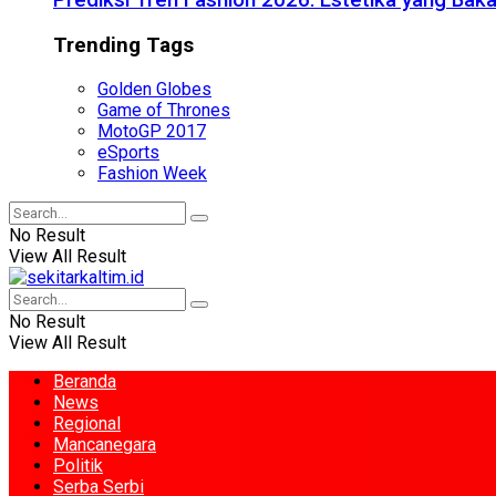
Prediksi Tren Fashion 2026: Estetika yang Bak
Trending Tags
Golden Globes
Game of Thrones
MotoGP 2017
eSports
Fashion Week
No Result
View All Result
No Result
View All Result
Beranda
News
Regional
Mancanegara
Politik
Serba Serbi