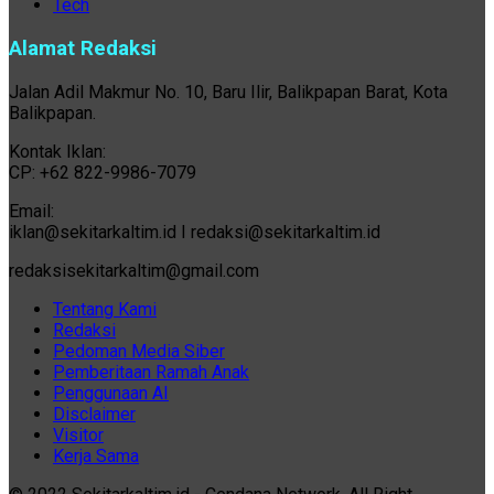
Tech
Alamat Redaksi
Jalan Adil Makmur No. 10, Baru Ilir, Balikpapan Barat, Kota
Balikpapan.
Kontak Iklan:
CP: +62 822-9986-7079
Email:
iklan@sekitarkaltim.id I redaksi@sekitarkaltim.id
redaksisekitarkaltim@gmail.com
Tentang Kami
Redaksi
Pedoman Media Siber
Pemberitaan Ramah Anak
Penggunaan AI
Disclaimer
Visitor
Kerja Sama