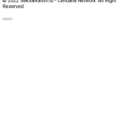
© 2022 Sekitarkaltim.id - Cendana Network. All Right
Reserved.