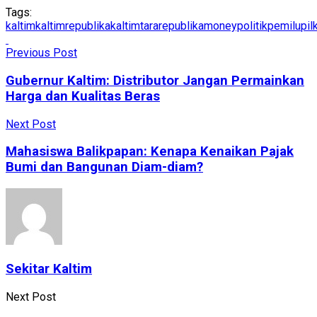
Tags:
kaltim
kaltimrepublika
kaltimtararepublika
moneypolitik
pemilu
pil
Previous Post
Gubernur Kaltim: Distributor Jangan Permainkan
Harga dan Kualitas Beras
Next Post
Mahasiswa Balikpapan: Kenapa Kenaikan Pajak
Bumi dan Bangunan Diam-diam?
Sekitar Kaltim
Next Post