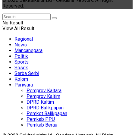
© 2022 Sekitarkaltim.id - Cendana Network. All Right
Reserved.
No Result
View All Result
Regional
News
Mancanegara
Politik
Sports
Sosok
Serba Serbi
Kolom
Pariwara
Pemprov Kaltara
Pemprov Kaltim
DPRD Kaltim
DPRD Balikpapan
Pemkot Balikpapan
Pemkab PPU
Pemkab Berau