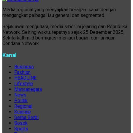
Media regional yang menyajikan beragam kanal dengan
mengangkat pelbagai isu general dan segmented.
Sejak awal mengudara, media siber ini jejaring dari Republika
Network. Seiring waktu, tepatnya sejak 25 Desember 2025,
Sekitarkaltim.id bermigrasi menjadi bagian dari jaringan
Cendana Network.
Kanal
Business
Fashion
HEADLINE
Lifestyle
Mancanegara
News
Politik
Regional
Science
Serba Serbi
Sosok
Sports