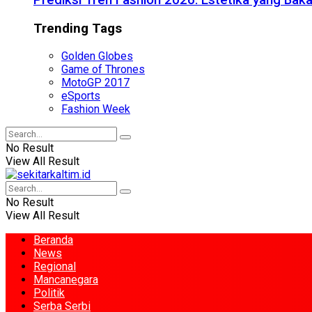
Prediksi Tren Fashion 2026: Estetika yang Bak
Trending Tags
Golden Globes
Game of Thrones
MotoGP 2017
eSports
Fashion Week
No Result
View All Result
No Result
View All Result
Beranda
News
Regional
Mancanegara
Politik
Serba Serbi