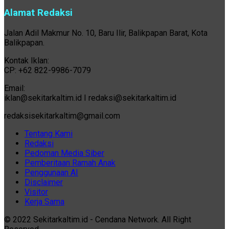
Alamat Redaksi
Jalan Adil Makmur No. 10, Baru Ilir, Balikpapan Barat, Kota
Balikpapan.
Kontak Iklan:
CP: +62 822-9986-7079
Email:
iklan@sekitarkaltim.id I redaksi@sekitarkaltim.id
redaksisekitarkaltim@gmail.com
Tentang Kami
Redaksi
Pedoman Media Siber
Pemberitaan Ramah Anak
Penggunaan AI
Disclaimer
Visitor
Kerja Sama
© 2022 Sekitarkaltim.id - Cendana Network. All Right