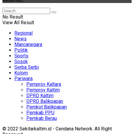
Reserved.
No Result
View All Result
Regional
News
Mancanegara
Politik
Sports
Sosok
Serba Serbi
Kolom
Pariwara
Pemprov Kaltara
Pemprov Kaltim
DPRD Kaltim
DPRD Balikpapan
Pemkot Balikpapan
Pemkab PPU
Pemkab Berau
© 2022 Sekitarkaltim.id - Cendana Network. All Right