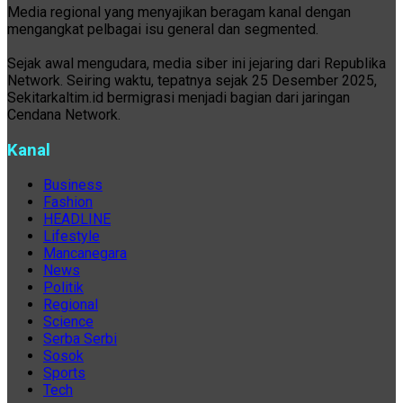
Media regional yang menyajikan beragam kanal dengan
mengangkat pelbagai isu general dan segmented.
Sejak awal mengudara, media siber ini jejaring dari Republika
Network. Seiring waktu, tepatnya sejak 25 Desember 2025,
Sekitarkaltim.id bermigrasi menjadi bagian dari jaringan
Cendana Network.
Kanal
Business
Fashion
HEADLINE
Lifestyle
Mancanegara
News
Politik
Regional
Science
Serba Serbi
Sosok
Sports
Tech