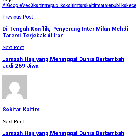
AI
GoogleVeo3
kaltimrepublika
kaltimtara
kaltimtararepublika
kece
Previous Post
Di Tengah Konflik, Penyerang Inter Milan Mehdi
Taremi Terjebak di Iran
Next Post
Jamaah Haji yang Meninggal Dunia Bertambah
Jadi 269 Jiwa
Sekitar Kaltim
Next Post
Jamaah Haji yang Meninggal Dunia Bertambah