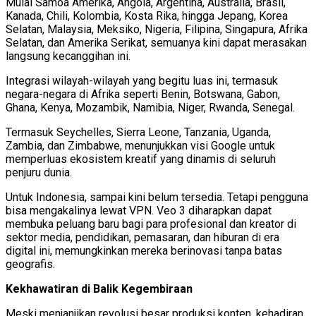
Mulai Samoa Amerika, Angola, Argentina, Australia, Brasil,
Kanada, Chili, Kolombia, Kosta Rika, hingga Jepang, Korea
Selatan, Malaysia, Meksiko, Nigeria, Filipina, Singapura, Afrika
Selatan, dan Amerika Serikat, semuanya kini dapat merasakan
langsung kecanggihan ini.
Integrasi wilayah-wilayah yang begitu luas ini, termasuk
negara-negara di Afrika seperti Benin, Botswana, Gabon,
Ghana, Kenya, Mozambik, Namibia, Niger, Rwanda, Senegal.
Termasuk Seychelles, Sierra Leone, Tanzania, Uganda,
Zambia, dan Zimbabwe, menunjukkan visi Google untuk
memperluas ekosistem kreatif yang dinamis di seluruh
penjuru dunia.
Untuk Indonesia, sampai kini belum tersedia. Tetapi pengguna
bisa mengakalinya lewat VPN. Veo 3 diharapkan dapat
membuka peluang baru bagi para profesional dan kreator di
sektor media, pendidikan, pemasaran, dan hiburan di era
digital ini, memungkinkan mereka berinovasi tanpa batas
geografis.
Kekhawatiran di Balik Kegembiraan
Meski menjanjikan revolusi besar produksi konten, kehadiran