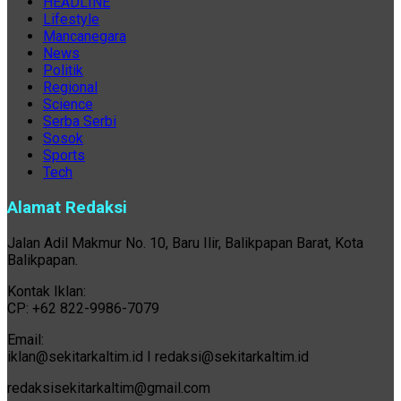
HEADLINE
Lifestyle
Mancanegara
News
Politik
Regional
Science
Serba Serbi
Sosok
Sports
Tech
Alamat Redaksi
Jalan Adil Makmur No. 10, Baru Ilir, Balikpapan Barat, Kota
Balikpapan.
Kontak Iklan:
CP: +62 822-9986-7079
Email:
iklan@sekitarkaltim.id I redaksi@sekitarkaltim.id
redaksisekitarkaltim@gmail.com