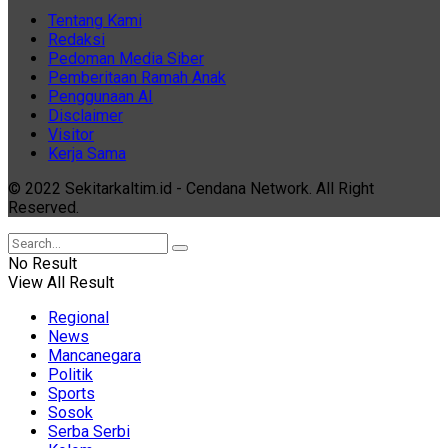
Tentang Kami
Redaksi
Pedoman Media Siber
Pemberitaan Ramah Anak
Penggunaan AI
Disclaimer
Visitor
Kerja Sama
© 2022 Sekitarkaltim.id - Cendana Network. All Right
Reserved.
No Result
View All Result
Regional
News
Mancanegara
Politik
Sports
Sosok
Serba Serbi