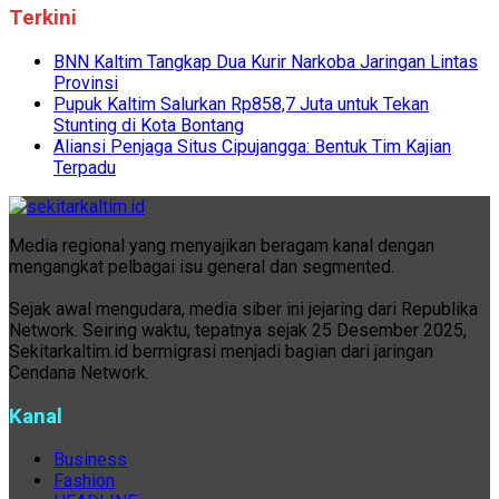
Terkini
BNN Kaltim Tangkap Dua Kurir Narkoba Jaringan Lintas
Provinsi
Pupuk Kaltim Salurkan Rp858,7 Juta untuk Tekan
Stunting di Kota Bontang
Aliansi Penjaga Situs Cipujangga: Bentuk Tim Kajian
Terpadu
Media regional yang menyajikan beragam kanal dengan
mengangkat pelbagai isu general dan segmented.
Sejak awal mengudara, media siber ini jejaring dari Republika
Network. Seiring waktu, tepatnya sejak 25 Desember 2025,
Sekitarkaltim.id bermigrasi menjadi bagian dari jaringan
Cendana Network.
Kanal
Business
Fashion