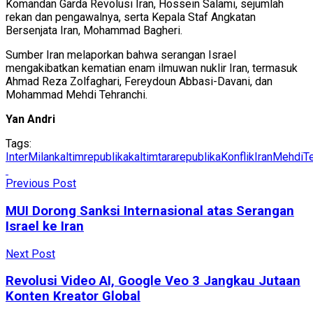
Komandan Garda Revolusi Iran, Hossein Salami, sejumlah
rekan dan pengawalnya, serta Kepala Staf Angkatan
Bersenjata Iran, Mohammad Bagheri.
Sumber Iran melaporkan bahwa serangan Israel
mengakibatkan kematian enam ilmuwan nuklir Iran, termasuk
Ahmad Reza Zolfaghari, Fereydoun Abbasi-Davani, dan
Mohammad Mehdi Tehranchi.
Yan Andri
Tags:
InterMilan
kaltimrepublika
kaltimtararepublika
KonflikIran
MehdiT
Previous Post
MUI Dorong Sanksi Internasional atas Serangan
Israel ke Iran
Next Post
Revolusi Video AI, Google Veo 3 Jangkau Jutaan
Konten Kreator Global