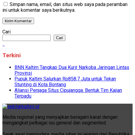
Simpan nama, email, dan situs web saya pada peramban
ini untuk komentar saya berikutnya.
Cari
Cari
Terkini
BNN Kaltim Tangkap Dua Kurir Narkoba Jaringan Lintas
Provinsi
Pupuk Kaltim Salurkan Rp858,7 Juta untuk Tekan
Stunting di Kota Bontang
Aliansi Penjaga Situs Cipujangga: Bentuk Tim Kajian
Terpadu
Media regional yang menyajikan beragam kanal dengan
mengangkat pelbagai isu general dan segmented.
Sejak awal mengudara, media siber ini jejaring dari Republika