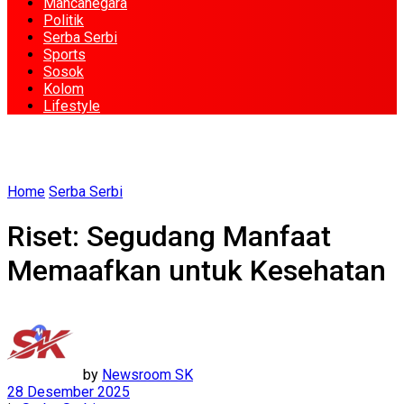
Mancanegara
Politik
Serba Serbi
Sports
Sosok
Kolom
Lifestyle
Home
Serba Serbi
Riset: Segudang Manfaat
Memaafkan untuk Kesehatan
by
Newsroom SK
28 Desember 2025