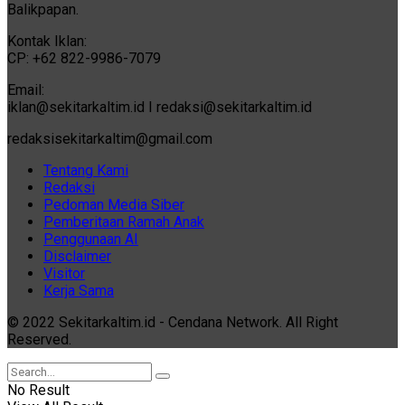
Balikpapan.
Kontak Iklan:
CP: +62 822-9986-7079
Email:
iklan@sekitarkaltim.id I redaksi@sekitarkaltim.id
redaksisekitarkaltim@gmail.com
Tentang Kami
Redaksi
Pedoman Media Siber
Pemberitaan Ramah Anak
Penggunaan AI
Disclaimer
Visitor
Kerja Sama
© 2022 Sekitarkaltim.id - Cendana Network. All Right
Reserved.
No Result