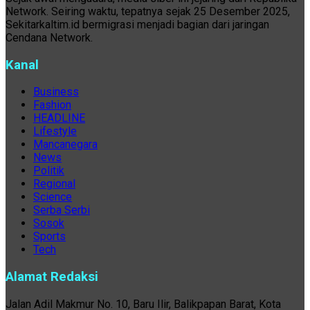
Network. Seiring waktu, tepatnya sejak 25 Desember 2025,
Sekitarkaltim.id bermigrasi menjadi bagian dari jaringan
Cendana Network.
Kanal
Business
Fashion
HEADLINE
Lifestyle
Mancanegara
News
Politik
Regional
Science
Serba Serbi
Sosok
Sports
Tech
Alamat Redaksi
Jalan Adil Makmur No. 10, Baru Ilir, Balikpapan Barat, Kota