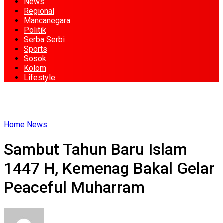
News
Regional
Mancanegara
Politik
Serba Serbi
Sports
Sosok
Kolom
Lifestyle
Home
News
Sambut Tahun Baru Islam
1447 H, Kemenag Bakal Gelar
Peaceful Muharram