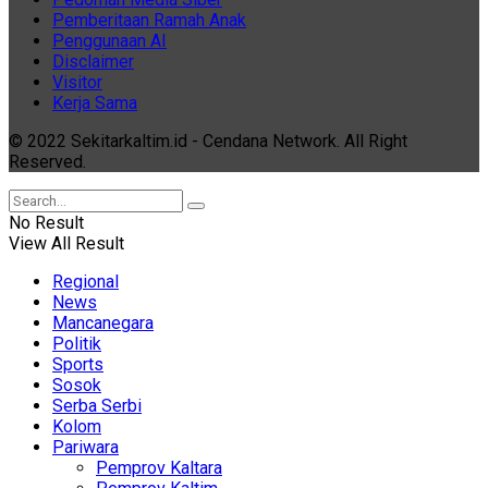
Pemberitaan Ramah Anak
Penggunaan AI
Disclaimer
Visitor
Kerja Sama
© 2022 Sekitarkaltim.id - Cendana Network. All Right
Reserved.
No Result
View All Result
Regional
News
Mancanegara
Politik
Sports
Sosok
Serba Serbi
Kolom
Pariwara
Pemprov Kaltara