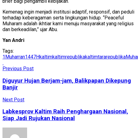
brief bagi pengambil kebijakan.
Kemenag ingin menjadi institusi adaptif, responsif, dan peduli
terhadap keberagaman serta lingkungan hidup. “Peaceful
Muharam adalah ikhtiar kami menuju masyarakat yang religius
dan berkeadilan,” ujar Abu.
Yan Andri
Tags:
1Muharran1447H
kaltim
kaltimrepublika
kaltimtararepublika
Muha
Previous Post
Diguyur Hujan Berjam-jam, Balikpapan Dikepung
Banjir
Next Post
Labkesprov Kaltim Raih Penghargaan Nasional,
Siap Jadi Rujukan Nasional