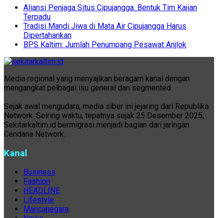
Aliansi Penjaga Situs Cipujangga: Bentuk Tim Kajian
Terpadu
Tradisi Mandi Jiwa di Mata Air Cipujangga Harus
Dipertahankan
BPS Kaltim: Jumlah Penumpang Pesawat Anjlok
Media regional yang menyajikan beragam kanal dengan
mengangkat pelbagai isu general dan segmented.
Sejak awal mengudara, media siber ini jejaring dari Republika
Network. Seiring waktu, tepatnya sejak 25 Desember 2025,
Sekitarkaltim.id bermigrasi menjadi bagian dari jaringan
Cendana Network.
Kanal
Business
Fashion
HEADLINE
Lifestyle
Mancanegara