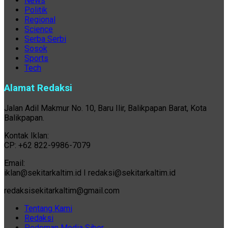
News
Politik
Regional
Science
Serba Serbi
Sosok
Sports
Tech
Alamat Redaksi
Jalan Adil Makmur No. 10, Baru Ilir, Balikpapan Barat, Kota
Balikpapan.
Kontak Iklan:
CP: +62 822-9986-7079
Email:
iklan@sekitarkaltim.id I redaksi@sekitarkaltim.id
redaksisekitarkaltim@gmail.com
Tentang Kami
Redaksi
Pedoman Media Siber