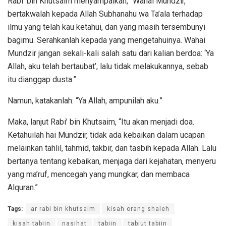
Rabi’ bin Khutsaim menyampaikan, “Wahai Mundzir,
bertakwalah kepada Allah Subhanahu wa Ta’ala terhadap
ilmu yang telah kau ketahui, dan yang masih tersembunyi
bagimu. Serahkanlah kepada yang mengetahuinya. Wahai
Mundzir jangan sekali-kali salah satu dari kalian berdoa: ‘Ya
Allah, aku telah bertaubat’, lalu tidak melakukannya, sebab
itu dianggap dusta.”
Namun, katakanlah: “Ya Allah, ampunilah aku.”
Maka, lanjut Rabi’ bin Khutsaim, “Itu akan menjadi doa.
Ketahuilah hai Mundzir, tidak ada kebaikan dalam ucapan
melainkan tahlil, tahmid, takbir, dan tasbih kepada Allah. Lalu
bertanya tentang kebaikan, menjaga dari kejahatan, menyeru
yang ma’ruf, mencegah yang mungkar, dan membaca
Alquran.”
Tags:
ar rabi bin khutsaim
kisah orang shaleh
kisah tabiin
nasihat
tabiin
tabiut tabiin