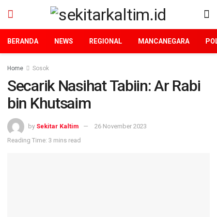
BERANDA
NEWS
REGIONAL
MANCANEGARA
POL
Home
Sosok
Secarik Nasihat Tabiin: Ar Rabi
bin Khutsaim
by
Sekitar Kaltim
26 November 2023
Reading Time: 3 mins read