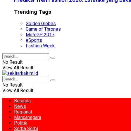
Prediksi Tren Fashion 2026: Estetika yang Bak
Trending Tags
Golden Globes
Game of Thrones
MotoGP 2017
eSports
Fashion Week
No Result
View All Result
No Result
View All Result
Beranda
News
Regional
Mancanegara
Politik
Serba Serbi