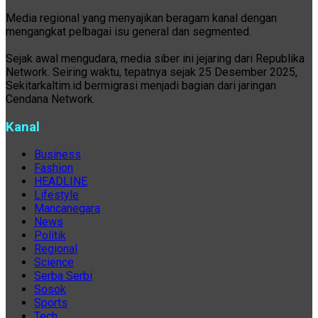
Media regional yang menyajikan beragam kanal dengan
mengangkat pelbagai isu general dan segmented.
Sejak awal mengudara, media siber ini jejaring dari Republika
Network. Seiring waktu, tepatnya sejak 25 Desember 2025,
Sekitarkaltim.id bermigrasi menjadi bagian dari jaringan
Cendana Network.
Kanal
Business
Fashion
HEADLINE
Lifestyle
Mancanegara
News
Politik
Regional
Science
Serba Serbi
Sosok
Sports
Tech