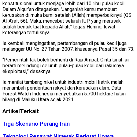
konstitusional untuk menjaga lebih dari 10 ribu pulau kecil.
Dalam Alqur’an ditegaskan, 'Janganlah kamu membuat
kerusakan di muka bumi setelah (Allah) memperbaikinya' (QS.
Al-A’raf: 56). Maka, mencabut seluruh IUP yang merusak
adalah bentuk taat kepada Allah,” tegas Hening, lewat
keterangan tertulisnya.
Ia kembali mengingatkan, pertambangan di pulau kecil juga
melanggar UU No. 27 Tahun 2007, khususnya Pasal 35 dan 73.
“Pemerintah tak boleh berhenti di Raja Ampat. Cinta tanah air
berarti melindungi seluruh pulau-pulau kecil dari rakusnya
eksploitasi,” desaknya.
Ia menilai tambang nikel untuk industri mobil listrik malah
menambah penderitaan rakyat dan kerusakan alam. Data
Forest Watch Indonesia menyebutkan 5.700 hektare hutan
hilang di Maluku Utara sejak 2021.
Artikel
Terkait
Tiga Skenario Perang Iran
Teknologi Pesawat Nirawak Perkuat Upaya