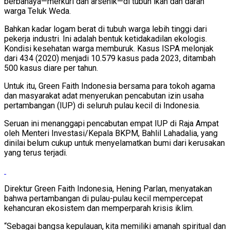
berbahaya—merkuri dan arsenik—di tubuh ikan dan darah
warga Teluk Weda.
Bahkan kadar logam berat di tubuh warga lebih tinggi dari
pekerja industri. Ini adalah bentuk ketidakadilan ekologis.
Kondisi kesehatan warga memburuk. Kasus ISPA melonjak
dari 434 (2020) menjadi 10.579 kasus pada 2023, ditambah
500 kasus diare per tahun.
Untuk itu, Green Faith Indonesia bersama para tokoh agama
dan masyarakat adat menyerukan pencabutan izin usaha
pertambangan (IUP) di seluruh pulau kecil di Indonesia.
Seruan ini menanggapi pencabutan empat IUP di Raja Ampat
oleh Menteri Investasi/Kepala BKPM, Bahlil Lahadalia, yang
dinilai belum cukup untuk menyelamatkan bumi dari kerusakan
yang terus terjadi.
Direktur Green Faith Indonesia, Hening Parlan, menyatakan
bahwa pertambangan di pulau-pulau kecil mempercepat
kehancuran ekosistem dan memperparah krisis iklim.
“Sebagai bangsa kepulauan, kita memiliki amanah spiritual dan