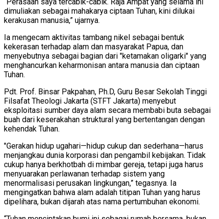
“Perasaan saya tercabik-cabik. Raja Ampat yang selama ini
dimuliakan sebagai mahakarya ciptaan Tuhan, kini dilukai
kerakusan manusia,” ujarnya.
Ia mengecam aktivitas tambang nikel sebagai bentuk
kekerasan terhadap alam dan masyarakat Papua, dan
menyebutnya sebagai bagian dari "ketamakan oligarki" yang
menghancurkan keharmonisan antara manusia dan ciptaan
Tuhan.
Pdt. Prof. Binsar Pakpahan, Ph.D, Guru Besar Sekolah Tinggi
Filsafat Theologi Jakarta (STFT Jakarta) menyebut
eksploitasi sumber daya alam secara membabi buta sebagai
buah dari keserakahan struktural yang bertentangan dengan
kehendak Tuhan.
"Gerakan hidup ugahari—hidup cukup dan sederhana—harus
menjangkau dunia korporasi dan pengambil kebijakan. Tidak
cukup hanya berkhotbah di mimbar gereja, tetapi juga harus
menyuarakan perlawanan terhadap sistem yang
menormalisasi perusakan lingkungan,” tegasnya. Ia
mengingatkan bahwa alam adalah titipan Tuhan yang harus
dipelihara, bukan dijarah atas nama pertumbuhan ekonomi.
“Tuhan menciptakan bumi ini sebagai rumah bersama, bukan