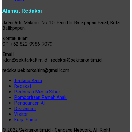
Alamat Redaksi
Jalan Adil Makmur No. 10, Baru Ilir, Balikpapan Barat, Kota
Balikpapan.
Kontak Iklan:
CP: +62 822-9986-7079
Email:
iklan@sekitarkaltim.id I redaksi@sekitarkaltim.id
redaksisekitarkaltim@gmail.com
Tentang Kami
Redaksi
Pedoman Media Siber
Pemberitaan Ramah Anak
Penggunaan AI
Disclaimer
Visitor
Kerja Sama
© 2022 Sekitarkaltim.id - Cendana Network. All Right