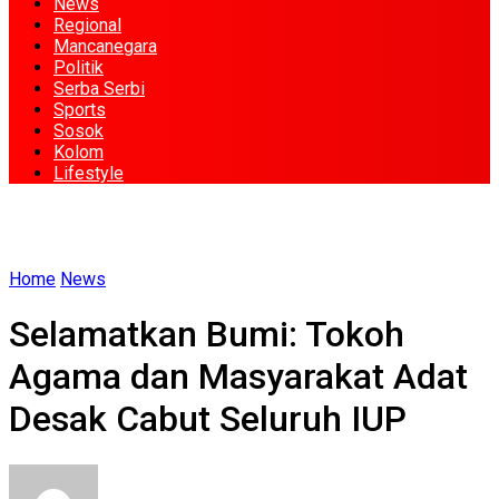
News
Regional
Mancanegara
Politik
Serba Serbi
Sports
Sosok
Kolom
Lifestyle
Home
News
Selamatkan Bumi: Tokoh
Agama dan Masyarakat Adat
Desak Cabut Seluruh IUP