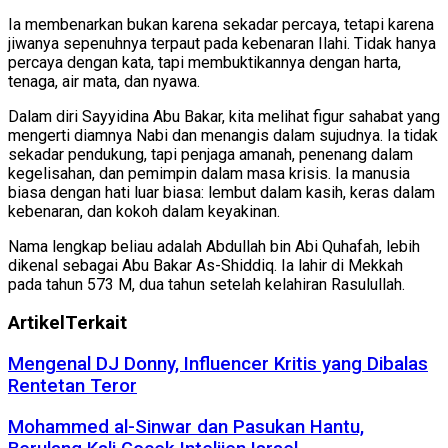
Ia membenarkan bukan karena sekadar percaya, tetapi karena
jiwanya sepenuhnya terpaut pada kebenaran Ilahi. Tidak hanya
percaya dengan kata, tapi membuktikannya dengan harta,
tenaga, air mata, dan nyawa.
Dalam diri Sayyidina Abu Bakar, kita melihat figur sahabat yang
mengerti diamnya Nabi dan menangis dalam sujudnya. Ia tidak
sekadar pendukung, tapi penjaga amanah, penenang dalam
kegelisahan, dan pemimpin dalam masa krisis. Ia manusia
biasa dengan hati luar biasa: lembut dalam kasih, keras dalam
kebenaran, dan kokoh dalam keyakinan.
Nama lengkap beliau adalah Abdullah bin Abi Quhafah, lebih
dikenal sebagai Abu Bakar As-Shiddiq. Ia lahir di Mekkah
pada tahun 573 M, dua tahun setelah kelahiran Rasulullah.
Artikel
Terkait
Mengenal DJ Donny, Influencer Kritis yang Dibalas
Rentetan Teror
Mohammed al-Sinwar dan Pasukan Hantu,