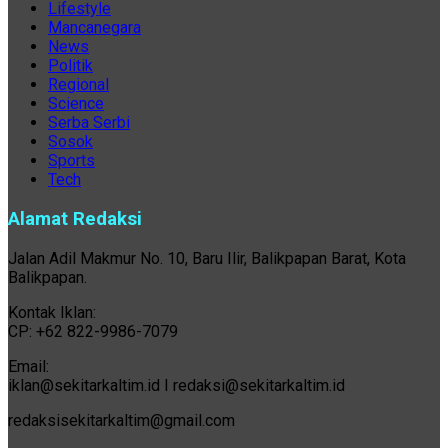
Lifestyle
Mancanegara
News
Politik
Regional
Science
Serba Serbi
Sosok
Sports
Tech
Alamat Redaksi
Jalan Adil Makmur No. 10, Baru Ilir, Balikpapan Barat, Kota
Balikpapan.
Kontak Iklan:
CP: +62 822-9986-7079
Email:
iklan@sekitarkaltim.id I redaksi@sekitarkaltim.id
redaksisekitarkaltim@gmail.com