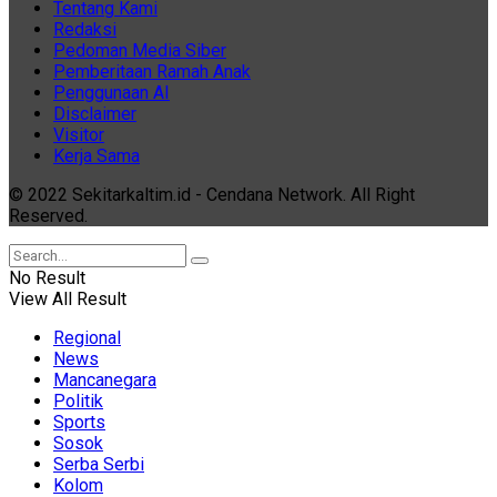
Tentang Kami
Redaksi
Pedoman Media Siber
Pemberitaan Ramah Anak
Penggunaan AI
Disclaimer
Visitor
Kerja Sama
© 2022 Sekitarkaltim.id - Cendana Network. All Right
Reserved.
No Result
View All Result
Regional
News
Mancanegara
Politik
Sports
Sosok
Serba Serbi
Kolom