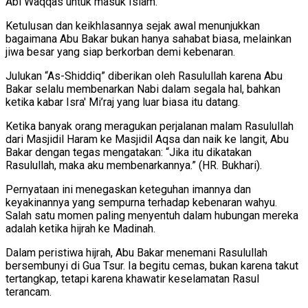
Abi Waqqas untuk masuk Islam.
Ketulusan dan keikhlasannya sejak awal menunjukkan
bagaimana Abu Bakar bukan hanya sahabat biasa, melainkan
jiwa besar yang siap berkorban demi kebenaran.
Julukan “As-Shiddiq” diberikan oleh Rasulullah karena Abu
Bakar selalu membenarkan Nabi dalam segala hal, bahkan
ketika kabar Isra' Mi’raj yang luar biasa itu datang.
Ketika banyak orang meragukan perjalanan malam Rasulullah
dari Masjidil Haram ke Masjidil Aqsa dan naik ke langit, Abu
Bakar dengan tegas mengatakan: “Jika itu dikatakan
Rasulullah, maka aku membenarkannya.” (HR. Bukhari).
Pernyataan ini menegaskan keteguhan imannya dan
keyakinannya yang sempurna terhadap kebenaran wahyu.
Salah satu momen paling menyentuh dalam hubungan mereka
adalah ketika hijrah ke Madinah.
Dalam peristiwa hijrah, Abu Bakar menemani Rasulullah
bersembunyi di Gua Tsur. Ia begitu cemas, bukan karena takut
tertangkap, tetapi karena khawatir keselamatan Rasul
terancam.