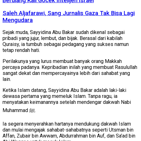
Berulang Kali Gocek Intelijen Israel
Saleh Aljafarawi, Sang Jurnalis Gaza Tak Bisa Lagi
Mengudara
Sejak muda, Sayyidina Abu Bakar sudah dikenal sebagai
pribadi yang jujur, lembut, dan bijak. Berasal dari kabilah
Quraisy, ia tumbuh sebagai pedagang yang sukses namun
tetap rendah hati.
Perilakunya yang lurus membuat banyak orang Makkah
percaya padanya. Kepribadian inilah yang membuat Rasulullah
sangat dekat dan mempercayainya lebih dari sahabat yang
lain.
Ketika Islam datang, Sayyidina Abu Bakar adalah laki-laki
dewasa pertama yang memeluk Islam. Tanpa ragu, ia
menyatakan keimanannya setelah mendengar dakwah Nabi
Muhammad ﷺ.
Ia segera menyerahkan hartanya mendukung dakwah Islam
dan mulai mengajak sahabat-sahabatnya seperti Utsman bin
Affan, Zubair bin Awwam, Abdurrahman bin Auf, dan Sa’ad bin