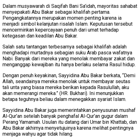
Dalam musyawarah di Saqifah Bani Sa’idah, mayoritas sahabat
menyepakati Abu Bakar sebagai khalifah pertama.
Pengangkatannya merupakan momen penting karena ia
menjadi simbol kelanjutan risalah Islam. Keputusan tersebut
mencerminkan kepercayaan penuh dari umat terhadap
ketegasan dan keadilan Abu Bakar.
Salah satu tantangan terbesarnya sebagai khalifah adalah
menghadapi murtadnya sebagian suku Arab pasca wafatnya
Nabi. Banyak dari mereka yang menolak membayar zakat dan
menganggap kewajiban itu hanya berlaku selama Rasul hidup.
Dengan penuh keyakinan, Sayyidina Abu Bakar berkata, “Demi
Allah, seandainya mereka menolak untuk membayar seutas
tali unta yang biasa mereka berikan kepada Rasulullah, aku
akan memerangi mereka.” (HR. Bukhari). Ini menunjukkan
betapa teguhnya beliau dalam menegakkan syariat Islam.
Sayyidina Abu Bakar juga memerintahkan penyusunan mushaf
Al-Qur’an setelah banyak penghafal Al-Qur’an gugur dalam
Perang Yamamah. Usulan itu datang dari Umar bin Khattab, dan
Abu Bakar akhirnya menyetujuinya karena melihat pentingnya
menjaga wahyu agar tidak hilang.