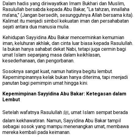
Dalam hadis yang diriwayatkan Imam Bukhari dan Muslim,
Rasulullah bersabda kepada Abu Bakar, “La tahzan, innallaha
ma’ana,” (Jangan bersedih, sesungguhnya Allah bersama kita).
Kalimat itu menjadi simbol kekuatan iman dan persahabatan
sejati antara dua manusia mulia.
Kehidupan Sayyidina Abu Bakar mencerminkan kemurnian
iman, keluhuran akhlak, dan cinta luar biasa kepada Rasulullah.
Ia bukan hanya sahabat dekat Nabi, tetapi juga cermin bagi
umat Islam sepanjang masa dalam keikhlasan,
kesederhanaan, dan pengorbanan.
Sosoknya sangat kuat, namun hatinya begitu lembut.
Kepemimpinannya kelak bukan hanya diterima, tapi menjadi
panutan bagi pemimpin umat hingga kini.
Kepemimpinan Sayyidina Abu Bakar: Ketegasan dalam
Lembut
Setelah wafatnya Rasulullah ﷺ, umat Islam sempat berada
dalam kekhawatiran. Namun, Sayyidina Abu Bakar tampil
sebagai sosok yang mampu menenangkan umat, membawa
mereka kembali pada keimanan.