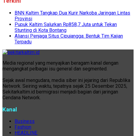
Terkini
BNN Kaltim Tangkap Dua Kurir Narkoba Jaringan Lintas
Provinsi
Pupuk Kaltim Salurkan Rp858,7 Juta untuk Tekan
Stunting di Kota Bontang
Aliansi Penjaga Situs Cipujangga: Bentuk Tim Kajian
Terpadu
Media regional yang menyajikan beragam kanal dengan
mengangkat pelbagai isu general dan segmented.
Sejak awal mengudara, media siber ini jejaring dari Republika
Network. Seiring waktu, tepatnya sejak 25 Desember 2025,
Sekitarkaltim.id bermigrasi menjadi bagian dari jaringan
Cendana Network.
Kanal
Business
Fashion
HEADLINE