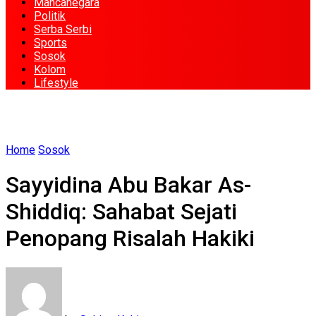
Mancanegara
Politik
Serba Serbi
Sports
Sosok
Kolom
Lifestyle
Home
Sosok
Sayyidina Abu Bakar As-
Shiddiq: Sahabat Sejati
Penopang Risalah Hakiki