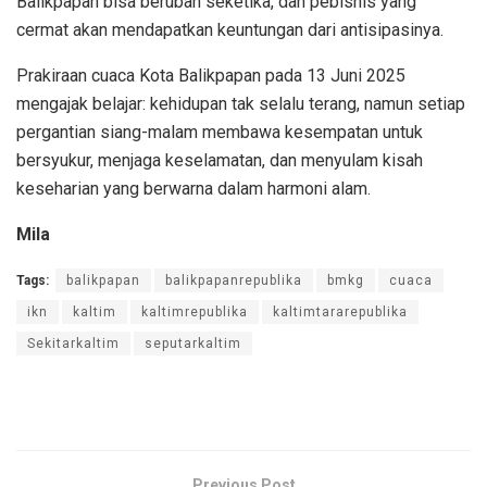
Balikpapan bisa berubah seketika, dan pebisnis yang
cermat akan mendapatkan keuntungan dari antisipasinya.
Prakiraan cuaca Kota Balikpapan pada 13 Juni 2025
mengajak belajar: kehidupan tak selalu terang, namun setiap
pergantian siang-malam membawa kesempatan untuk
bersyukur, menjaga keselamatan, dan menyulam kisah
keseharian yang berwarna dalam harmoni alam.
Mila
Tags:
balikpapan
balikpapanrepublika
bmkg
cuaca
ikn
kaltim
kaltimrepublika
kaltimtararepublika
Sekitarkaltim
seputarkaltim
Previous Post