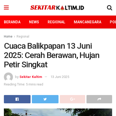
BERANDA
NEWS
REGIONAL
MANCANEGARA
POL
Home
Regional
Cuaca Balikpapan 13 Juni
2025: Cerah Berawan, Hujan
Petir Singkat
by
Sekitar Kaltim
13 Juni 2025
Reading Time: 5 mins read