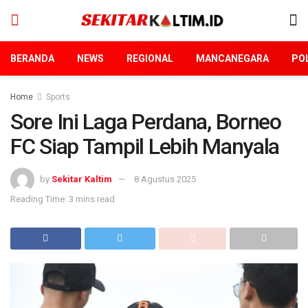
BERANDA
NEWS
REGIONAL
MANCANEGARA
POL
Home
Sports
Sore Ini Laga Perdana, Borneo
FC Siap Tampil Lebih Manyala
by
Sekitar Kaltim
8 Agustus 2025
Reading Time: 3 mins read