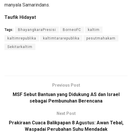
manyala Samarindans.
Taufik Hidayat
Tags:
BhayangkaraPresisi
BorneoFC
kaltim
kaltimrepublika
kaltimtararepublika
pesutmahakam
Sekitarkaltim
Previous Post
MSF Sebut Bantuan yang Didukung AS dan Israel
sebagai Pembunuhan Berencana
Next Post
Prakiraan Cuaca Balikpapan 8 Agustus: Awan Tebal,
Waspadai Perubahan Suhu Mendadak