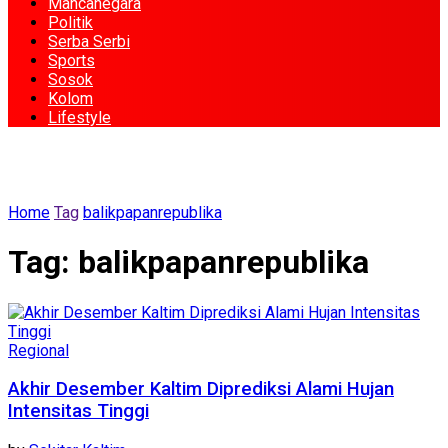
Mancanegara
Politik
Serba Serbi
Sports
Sosok
Kolom
Lifestyle
Home
Tag
balikpapanrepublika
Tag:
balikpapanrepublika
Regional
Akhir Desember Kaltim Diprediksi Alami Hujan
Intensitas Tinggi