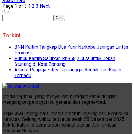
Read more
Page 1 of 3
1
2
3
Next
Cari
Cari
Terkini
BNN Kaltim Tangkap Dua Kurir Narkoba Jaringan Lintas
Provinsi
Pupuk Kaltim Salurkan Rp858,7 Juta untuk Tekan
Stunting di Kota Bontang
Aliansi Penjaga Situs Cipujangga: Bentuk Tim Kajian
Terpadu
Media regional yang menyajikan beragam kanal dengan
mengangkat pelbagai isu general dan segmented.
Sejak awal mengudara, media siber ini jejaring dari Republika
Network. Seiring waktu, tepatnya sejak 25 Desember 2025,
Sekitarkaltim.id bermigrasi menjadi bagian dari jaringan
Cendana Network.