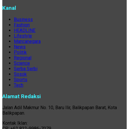
Kanal
Business
Fashion
HEADLINE
Lifestyle
Mancanegara
News
Politik
Regional
Science
Serba Serbi
Sosok
Sports
Tech
Alamat Redaksi
Jalan Adil Makmur No. 10, Baru Ilir, Balikpapan Barat, Kota
Balikpapan.
Kontak Iklan:
CP: +62 822-9986-7079