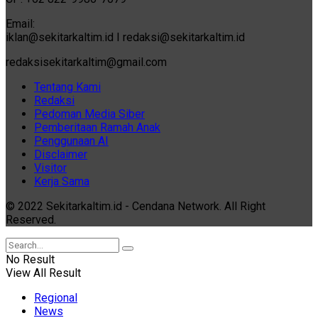
Email:
iklan@sekitarkaltim.id I redaksi@sekitarkaltim.id
redaksisekitarkaltim@gmail.com
Tentang Kami
Redaksi
Pedoman Media Siber
Pemberitaan Ramah Anak
Penggunaan AI
Disclaimer
Visitor
Kerja Sama
© 2022 Sekitarkaltim.id - Cendana Network. All Right
Reserved.
No Result
View All Result
Regional
News