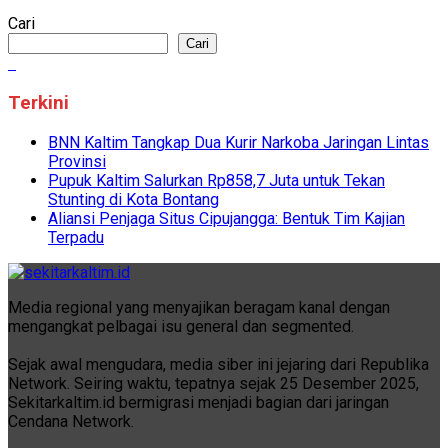
Cari
Cari
Terkini
BNN Kaltim Tangkap Dua Kurir Narkoba Jaringan Lintas
Provinsi
Pupuk Kaltim Salurkan Rp858,7 Juta untuk Tekan
Stunting di Kota Bontang
Aliansi Penjaga Situs Cipujangga: Bentuk Tim Kajian
Terpadu
Media regional yang menyajikan beragam kanal dengan
mengangkat pelbagai isu general dan segmented.
Sejak awal mengudara, media siber ini jejaring dari Republika
Network. Seiring waktu, tepatnya sejak 25 Desember 2025,
Sekitarkaltim.id bermigrasi menjadi bagian dari jaringan
Cendana Network.