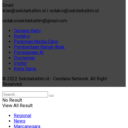
Email:
iklan@sekitarkaltim.id I redaksi@sekitarkaltim.id
redaksisekitarkaltim@gmail.com
Tentang Kami
Redaksi
Pedoman Media Siber
Pemberitaan Ramah Anak
Penggunaan AI
Disclaimer
Visitor
Kerja Sama
© 2022 Sekitarkaltim.id - Cendana Network. All Right
Reserved.
No Result
View All Result
Regional
News
Mancanegara