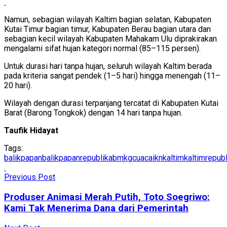
Namun, sebagian wilayah Kaltim bagian selatan, Kabupaten
Kutai Timur bagian timur, Kabupaten Berau bagian utara dan
sebagian kecil wilayah Kabupaten Mahakam Ulu diprakirakan
mengalami sifat hujan kategori normal (85–115 persen).
Untuk durasi hari tanpa hujan, seluruh wilayah Kaltim berada
pada kriteria sangat pendek (1–5 hari) hingga menengah (11–
20 hari).
Wilayah dengan durasi terpanjang tercatat di Kabupaten Kutai
Barat (Barong Tongkok) dengan 14 hari tanpa hujan.
Taufik Hidayat
Tags:
balikpapan
balikpapanrepublika
bmkg
cuaca
ikn
kaltim
kaltimrepubl
Previous Post
Produser Animasi Merah Putih, Toto Soegriwo:
Kami Tak Menerima Dana dari Pemerintah