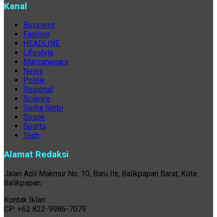
Kanal
Business
Fashion
HEADLINE
Lifestyle
Mancanegara
News
Politik
Regional
Science
Serba Serbi
Sosok
Sports
Tech
Alamat Redaksi
Jalan Adil Makmur No. 10, Baru Ilir, Balikpapan Barat, Kota
Balikpapan.
Kontak Iklan:
CP: +62 822-9986-7079