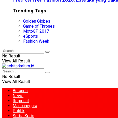
Prediksi Tren Fashion 2026: Estetika yang Bak
Trending Tags
Golden Globes
Game of Thrones
MotoGP 2017
eSports
Fashion Week
No Result
View All Result
No Result
View All Result
Beranda
News
Regional
Mancanegara
Politik
Serba Serbi