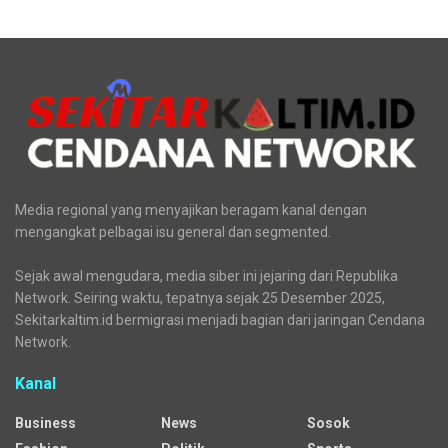
Terkini
Aliansi Penjaga Situs Cipujangga: Bentuk Tim Kajian
Terpadu
Tradisi Mandi Jiwa di Mata Air Cipujangga Harus
Dipertahankan
BPS Kaltim: Jumlah Penumpang Pesawat Anjlok