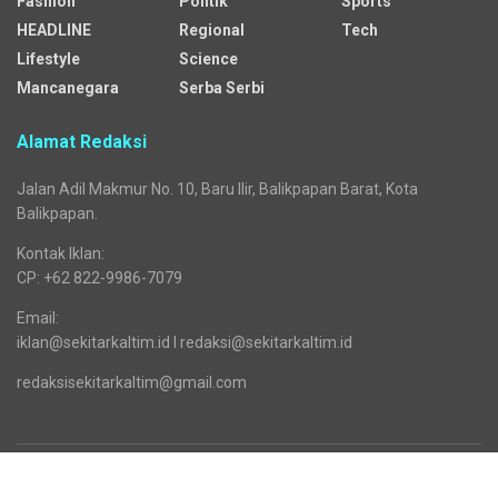
Media regional yang menyajikan beragam kanal dengan
mengangkat pelbagai isu general dan segmented.
Sejak awal mengudara, media siber ini jejaring dari Republika
Network. Seiring waktu, tepatnya sejak 25 Desember 2025,
Sekitarkaltim.id bermigrasi menjadi bagian dari jaringan Cendana
Network.
Kanal
Business
News
Sosok
Fashion
Politik
Sports
HEADLINE
Regional
Tech