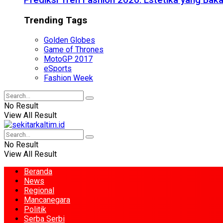
Prediksi Tren Fashion 2026: Estetika yang Bak
Trending Tags
Golden Globes
Game of Thrones
MotoGP 2017
eSports
Fashion Week
No Result
View All Result
No Result
View All Result
Beranda
News
Regional
Mancanegara
Politik
Serba Serbi