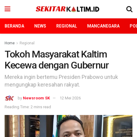
BERANDA
NEWS
REGIONAL
MANCANEGARA
POL
Home
Regional
Tokoh Masyarakat Kaltim
Kecewa dengan Gubernur
Mereka ingin bertemu Presiden Prabowo untuk
mengungkap keresahan rakyat.
by
Newsroom SK
12 Mei 2026
Reading Time: 2 mins read