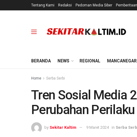
Tentang Kami
Redaksi
Pedoman Media Siber
Pemberitaa
BERANDA
NEWS
REGIONAL
MANCANEGAR
Home
Serba Serbi
Tren Sosial Media 2
Perubahan Perilaku
by
Sekitar Kaltim
9 Maret 2024
in
Serba Serb