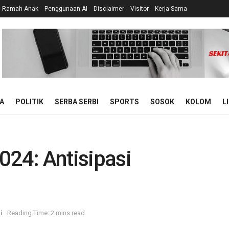
n Ramah Anak
Penggunaan AI
Disclaimer
Visitor
Kerja Sama
A
POLITIK
SERBA SERBI
SPORTS
SOSOK
KOLOM
L
024: Antisipasi
i
Reading Time: 2 mins read