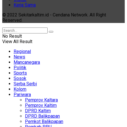
Kerja Sama
© 2022 Sekitarkaltim.id - Cendana Network. All Right
Reserved.
No Result
View All Result
Regional
News
Mancanegara
Politik
Sports
Sosok
Serba Serbi
Kolom
Pariwara
Pemprov Kaltara
Pemprov Kaltim
DPRD Kaltim
DPRD Balikpapan
Pemkot Balikpapan
Pemkab PPU