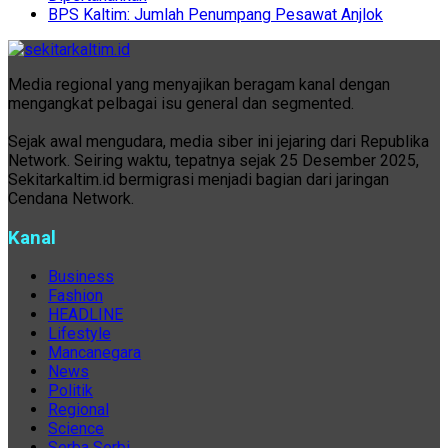
BPS Kaltim: Jumlah Penumpang Pesawat Anjlok
Media regional yang menyajikan beragam kanal dengan
mengangkat pelbagai isu general dan segmented.
Sejak awal mengudara, media siber ini jejaring dari Republika
Network. Seiring waktu, tepatnya sejak 25 Desember 2025,
Sekitarkaltim.id bermigrasi menjadi bagian dari jaringan
Cendana Network.
Kanal
Business
Fashion
HEADLINE
Lifestyle
Mancanegara
News
Politik
Regional
Science
Serba Serbi