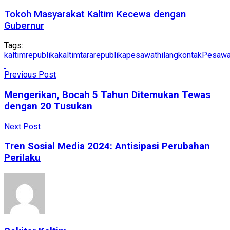
Tokoh Masyarakat Kaltim Kecewa dengan
Gubernur
Tags:
kaltimrepublika
kaltimtararepublika
pesawathilangkontak
Pesawa
Previous Post
Mengerikan, Bocah 5 Tahun Ditemukan Tewas
dengan 20 Tusukan
Next Post
Tren Sosial Media 2024: Antisipasi Perubahan
Perilaku