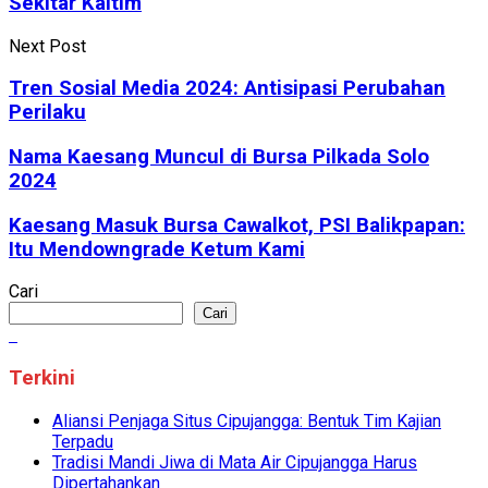
Sekitar Kaltim
Next Post
Tren Sosial Media 2024: Antisipasi Perubahan
Perilaku
Nama Kaesang Muncul di Bursa Pilkada Solo
2024
Kaesang Masuk Bursa Cawalkot, PSI Balikpapan:
Itu Mendowngrade Ketum Kami
Cari
Cari
Terkini
Aliansi Penjaga Situs Cipujangga: Bentuk Tim Kajian
Terpadu
Tradisi Mandi Jiwa di Mata Air Cipujangga Harus
Dipertahankan