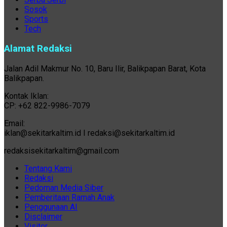
Sosok
Sports
Tech
Alamat Redaksi
Jalan Adil Makmur No. 10, Baru Ilir, Balikpapan Barat, Kota
Balikpapan.
Kontak Iklan:
CP: +62 822-9986-7079
Email:
iklan@sekitarkaltim.id I redaksi@sekitarkaltim.id
redaksisekitarkaltim@gmail.com
Tentang Kami
Redaksi
Pedoman Media Siber
Pemberitaan Ramah Anak
Penggunaan AI
Disclaimer
Visitor