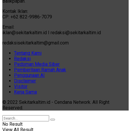
Balikpapan.
Kontak Iklan:
CP: +62 822-9986-7079
Email:
iklan@sekitarkaltim.id I redaksi@sekitarkaltim.id
redaksisekitarkaltim@gmail.com
Tentang Kami
Redaksi
Pedoman Media Siber
Pemberitaan Ramah Anak
Penggunaan AI
Disclaimer
Visitor
Kerja Sama
© 2022 Sekitarkaltim.id - Cendana Network. All Right
Reserved.
No Result
View All Result