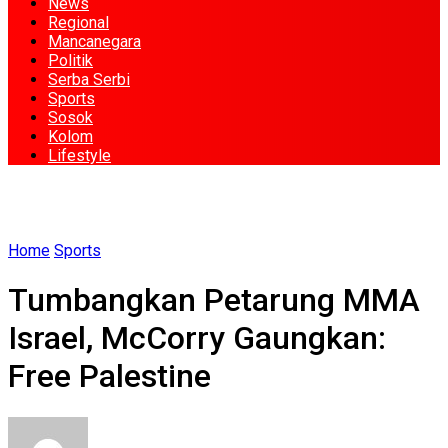
News
Regional
Mancanegara
Politik
Serba Serbi
Sports
Sosok
Kolom
Lifestyle
Home
Sports
Tumbangkan Petarung MMA
Israel, McCorry Gaungkan:
Free Palestine