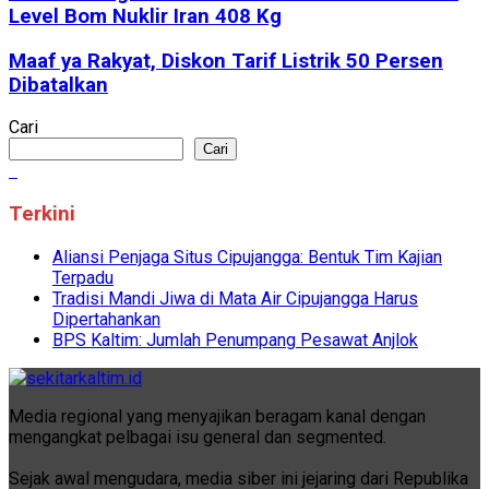
Level Bom Nuklir Iran 408 Kg
Maaf ya Rakyat, Diskon Tarif Listrik 50 Persen
Dibatalkan
Cari
Cari
Terkini
Aliansi Penjaga Situs Cipujangga: Bentuk Tim Kajian
Terpadu
Tradisi Mandi Jiwa di Mata Air Cipujangga Harus
Dipertahankan
BPS Kaltim: Jumlah Penumpang Pesawat Anjlok
Media regional yang menyajikan beragam kanal dengan
mengangkat pelbagai isu general dan segmented.
Sejak awal mengudara, media siber ini jejaring dari Republika