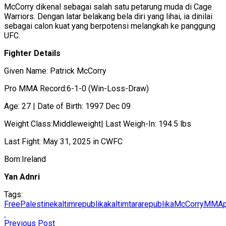
McCorry dikenal sebagai salah satu petarung muda di Cage
Warriors. Dengan latar belakang bela diri yang lihai, ia dinilai
sebagai calon kuat yang berpotensi melangkah ke panggung
UFC.
Fighter Details
Given Name: Patrick McCorry
Pro MMA Record:6-1-0 (Win-Loss-Draw)
Age: 27 | Date of Birth: 1997 Dec 09
Weight Class:Middleweight| Last Weigh-In: 194.5 lbs
Last Fight: May 31, 2025 in CWFC
Born:Ireland
Yan Adnri
Tags:
FreePalestine
kaltimrepublika
kaltimtararepublika
McCorry
MMA
Previous Post