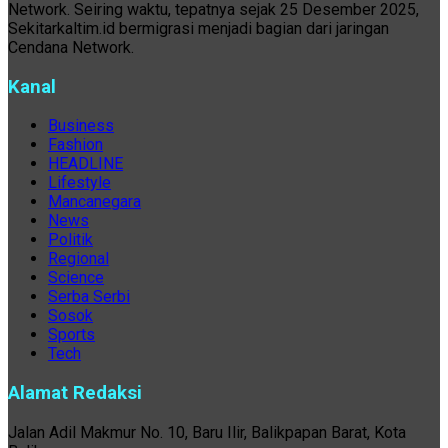
Network. Seiring waktu, tepatnya sejak 25 Desember 2025,
Sekitarkaltim.id bermigrasi menjadi bagian dari jaringan
Cendana Network.
Kanal
Business
Fashion
HEADLINE
Lifestyle
Mancanegara
News
Politik
Regional
Science
Serba Serbi
Sosok
Sports
Tech
Alamat Redaksi
Jalan Adil Makmur No. 10, Baru Ilir, Balikpapan Barat, Kota