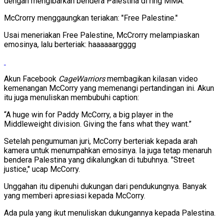
dengan mengibarkan bendera Palestina di ring MMA.
McCrorry menggaungkan teriakan: "Free Palestine."
Usai meneriakan Free Palestine, McCrorry melampiaskan
emosinya, lalu berteriak: haaaaaargggg
Akun Facebook
CageWarriors
membagikan kilasan video
kemenangan McCorry yang memenangi pertandingan ini. Akun
itu juga menuliskan membubuhi caption:
“A huge win for Paddy McCorry, a big player in the
Middleweight division. Giving the fans what they want.”
Setelah pengumuman juri, McCorry berteriak kepada arah
kamera untuk menumpahkan emosinya. Ia juga tetap menaruh
bendera Palestina yang dikalungkan di tubuhnya. "Street
justice," ucap McCorry.
Unggahan itu dipenuhi dukungan dari pendukungnya. Banyak
yang memberi apresiasi kepada McCorry.
Ada pula yang ikut menuliskan dukungannya kepada Palestina.