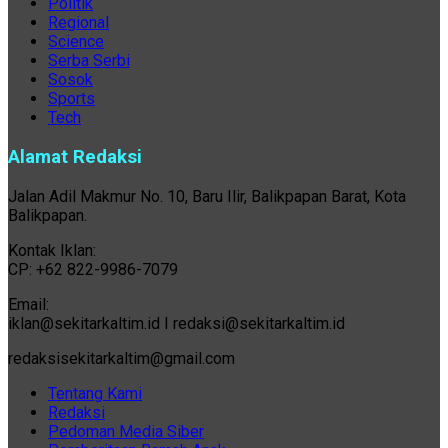
Politik
Regional
Science
Serba Serbi
Sosok
Sports
Tech
Alamat Redaksi
Jalan Adil Makmur No. 10, Baru Ilir, Balikpapan Barat, Kota
Balikpapan.
Kontak Iklan:
CP: +62 822-9986-7079
Email:
iklan@sekitarkaltim.id I redaksi@sekitarkaltim.id
redaksisekitarkaltim@gmail.com
Tentang Kami
Redaksi
Pedoman Media Siber