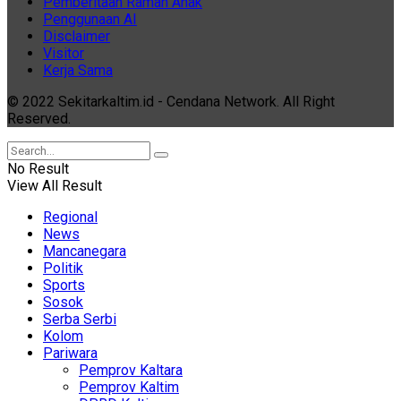
Pemberitaan Ramah Anak
Penggunaan AI
Disclaimer
Visitor
Kerja Sama
© 2022 Sekitarkaltim.id - Cendana Network. All Right
Reserved.
No Result
View All Result
Regional
News
Mancanegara
Politik
Sports
Sosok
Serba Serbi
Kolom
Pariwara
Pemprov Kaltara
Pemprov Kaltim