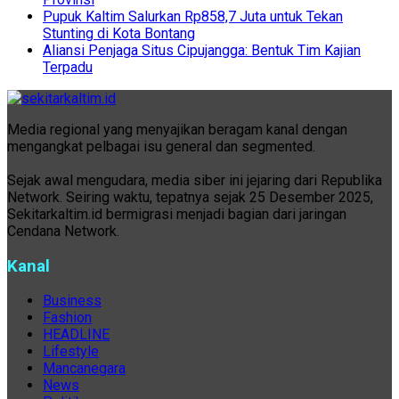
Pupuk Kaltim Salurkan Rp858,7 Juta untuk Tekan
Stunting di Kota Bontang
Aliansi Penjaga Situs Cipujangga: Bentuk Tim Kajian
Terpadu
Media regional yang menyajikan beragam kanal dengan
mengangkat pelbagai isu general dan segmented.
Sejak awal mengudara, media siber ini jejaring dari Republika
Network. Seiring waktu, tepatnya sejak 25 Desember 2025,
Sekitarkaltim.id bermigrasi menjadi bagian dari jaringan
Cendana Network.
Kanal
Business
Fashion
HEADLINE
Lifestyle
Mancanegara
News