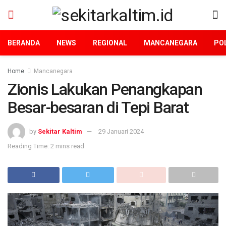
BERANDA
NEWS
REGIONAL
MANCANEGARA
POL
Home
Mancanegara
Zionis Lakukan Penangkapan
Besar-besaran di Tepi Barat
by
Sekitar Kaltim
29 Januari 2024
Reading Time: 2 mins read