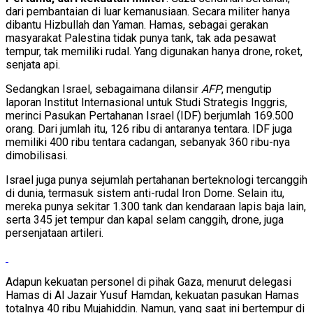
dari pembantaian di luar kemanusiaan. Secara militer hanya
dibantu Hizbullah dan Yaman. Hamas, sebagai gerakan
masyarakat Palestina tidak punya tank, tak ada pesawat
tempur, tak memiliki rudal. Yang digunakan hanya drone, roket,
senjata api.
Sedangkan Israel, sebagaimana dilansir
AFP
, mengutip
laporan Institut Internasional untuk Studi Strategis Inggris,
merinci Pasukan Pertahanan Israel (IDF) berjumlah 169.500
orang. Dari jumlah itu, 126 ribu di antaranya tentara. IDF juga
memiliki 400 ribu tentara cadangan, sebanyak 360 ribu-nya
dimobilisasi.
Israel juga punya sejumlah pertahanan berteknologi tercanggih
di dunia, termasuk sistem anti-rudal Iron Dome. Selain itu,
mereka punya sekitar 1.300 tank dan kendaraan lapis baja lain,
serta 345 jet tempur dan kapal selam canggih, drone, juga
persenjataan artileri.
Adapun kekuatan personel di pihak Gaza, menurut delegasi
Hamas di Al Jazair Yusuf Hamdan, kekuatan pasukan Hamas
totalnya 40 ribu Mujahiddin. Namun, yang saat ini bertempur di