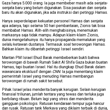
Gaza hanya 5.000 orang. Ia juga membeber masih ada senjata-
senjata baru yang belum digunakan. Sisa pasukan dan senjata
baru itu akan digunakan, jika ada instruksi dari petinggi Hamas.
Hanya seperdelapan kekuatan personel Hamas dan senjata
apa adanya, tapi selama 50 hari pembantaian, Zionis tak bisa
membabat Hamas. Alih-alih menghabisinya, menemukan
markasnya saja tidak mampu. Adapun klaim-klaim Zionis,
dunia mengetahuinya: itu hanya propaganda memalukan yang
selalu ketawan dustanya. Termasuk soal terowongan Hamas.
Bahkan klaim itu dibantah petinggi Israel sendiri.
Mantan PM Israel Ehud Barak membeberkan bukti bahwa
terowongan di bawah Rumah Sakit Al Shifa Gaza bukan buatan
Hamas, tapi buatan Israel. Hal itu diungkap Ehud Barak dalam
wawancara eksklusif dengan
CNN
. Ia juga menentang klaim
pemerintah Israel yang menuding Hamas membangun
terowongan di rumah sakit tersebut.
Pihak Israel jelas menderita banyak kerugian. Selain kerugian
finansial triliunan, jumlah tentara yang tewas dan terluka juga
berbilang ribuan. Belum lagi yang stres dan menderita
gangguan psikologis. Ratusan kendaraan tempur juga hancur
dan rusak. Ratusan tank Merkava yang diklaim terbaik di dunia,