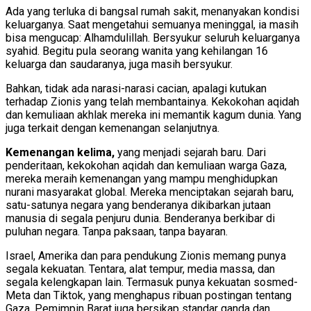
Ada yang terluka di bangsal rumah sakit, menanyakan kondisi
keluarganya. Saat mengetahui semuanya meninggal, ia masih
bisa mengucap: Alhamdulillah. Bersyukur seluruh keluarganya
syahid. Begitu pula seorang wanita yang kehilangan 16
keluarga dan saudaranya, juga masih bersyukur.
Bahkan, tidak ada narasi-narasi cacian, apalagi kutukan
terhadap Zionis yang telah membantainya. Kekokohan aqidah
dan kemuliaan akhlak mereka ini memantik kagum dunia. Yang
juga terkait dengan kemenangan selanjutnya.
Kemenangan kelima,
yang menjadi sejarah baru. Dari
penderitaan, kekokohan aqidah dan kemuliaan warga Gaza,
mereka meraih kemenangan yang mampu menghidupkan
nurani masyarakat global. Mereka menciptakan sejarah baru,
satu-satunya negara yang benderanya dikibarkan jutaan
manusia di segala penjuru dunia. Benderanya berkibar di
puluhan negara. Tanpa paksaan, tanpa bayaran.
Israel, Amerika dan para pendukung Zionis memang punya
segala kekuatan. Tentara, alat tempur, media massa, dan
segala kelengkapan lain. Termasuk punya kekuatan sosmed-
Meta dan Tiktok, yang menghapus ribuan postingan tentang
Gaza. Pemimpin Barat juga bersikap standar ganda dan