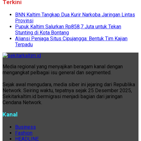
Terkini
BNN Kaltim Tangkap Dua Kurir Narkoba Jaringan Lintas
Provinsi
Pupuk Kaltim Salurkan Rp858,7 Juta untuk Tekan
Stunting di Kota Bontang
Aliansi Penjaga Situs Cipujangga: Bentuk Tim Kajian
Terpadu
Media regional yang menyajikan beragam kanal dengan
mengangkat pelbagai isu general dan segmented.
Sejak awal mengudara, media siber ini jejaring dari Republika
Network. Seiring waktu, tepatnya sejak 25 Desember 2025,
Sekitarkaltim.id bermigrasi menjadi bagian dari jaringan
Cendana Network.
Kanal
Business
Fashion
HEADLINE