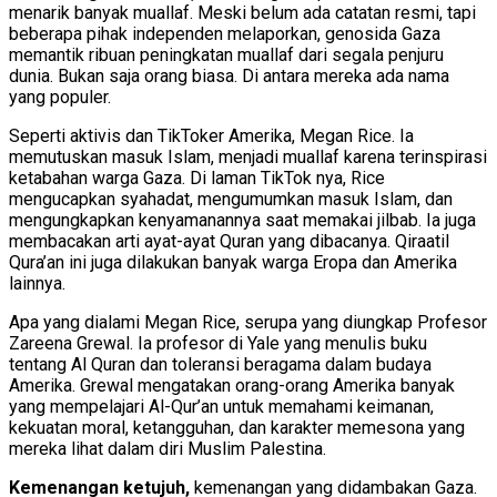
menarik banyak muallaf. Meski belum ada catatan resmi, tapi
beberapa pihak independen melaporkan, genosida Gaza
memantik ribuan peningkatan muallaf dari segala penjuru
dunia. Bukan saja orang biasa. Di antara mereka ada nama
yang populer.
Seperti aktivis dan TikToker Amerika, Megan Rice. Ia
memutuskan masuk Islam, menjadi muallaf karena terinspirasi
ketabahan warga Gaza. Di laman TikTok nya, Rice
mengucapkan syahadat, mengumumkan masuk Islam, dan
mengungkapkan kenyamanannya saat memakai jilbab. Ia juga
membacakan arti ayat-ayat Quran yang dibacanya. Qiraatil
Qura’an ini juga dilakukan banyak warga Eropa dan Amerika
lainnya.
Apa yang dialami Megan Rice, serupa yang diungkap Profesor
Zareena Grewal. Ia profesor di Yale yang menulis buku
tentang Al Quran dan toleransi beragama dalam budaya
Amerika. Grewal mengatakan orang-orang Amerika banyak
yang mempelajari Al-Qur’an untuk memahami keimanan,
kekuatan moral, ketangguhan, dan karakter memesona yang
mereka lihat dalam diri Muslim Palestina.
Kemenangan ketujuh,
kemenangan yang didambakan Gaza.