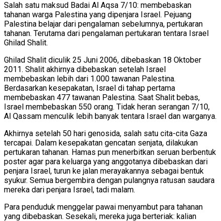
Salah satu maksud Badai Al Aqsa 7/10: membebaskan
tahanan warga Palestina yang dipenjara Israel. Pejuang
Palestina belajar dari pengalaman sebelumnya, pertukaran
tahanan. Terutama dari pengalaman pertukaran tentara Israel
Ghilad Shalit.
Ghilad Shalit diculik 25 Juni 2006, dibebaskan 18 Oktober
2011. Shalit akhirnya dibebaskan setelah Israel
membebaskan lebih dari 1.000 tawanan Palestina.
Berdasarkan kesepakatan, Israel di tahap pertama
membebaskan 477 tawanan Palestina. Saat Shalit bebas,
Israel membebaskan 550 orang. Tidak heran serangan 7/10,
Al Qassam menculik lebih banyak tentara Israel dan warganya.
Akhirnya setelah 50 hari genosida, salah satu cita-cita Gaza
tercapai. Dalam kesepakatan gencatan senjata, dilakukan
pertukaran tahanan. Hamas pun menerbitkan seruan berbentuk
poster agar para keluarga yang anggotanya dibebaskan dari
penjara Israel, turun ke jalan merayakannya sebagai bentuk
syukur. Semua bergembira dengan pulangnya ratusan saudara
mereka dari penjara Israel, tadi malam.
Para penduduk menggelar pawai menyambut para tahanan
yang dibebaskan. Sesekali, mereka juga berteriak: kalian