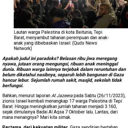
Lautan warga Palestina di kota Beitunia, Tepi
Barat, menyambut tahanan perempuan dan anak-
anak yang dibebaskan Israel. (Quds News
Network)
Apakah judul ini paradoks? Belasan ribu jiwa meregang
nyawa, jutaan orang mengungsi, ribuan anak meninggal
dunia. Ribuan warga lainnya terjebak dalam reruntuhan dan
belum diketahui nasibnya, separuh lebih bangunan di Gaza
hancur lebur. Sejumlah rumah sakit, masjid, sekolah tidak
berfungsi.
Bahkan, menurut laporan
Al Jazeera
pada Sabtu (26/11/2023),
zionis Israel kembali menangkap 17 warga Palestina di Tepi
Barat. Hingga meningkatkan jumlah tahanan menjadi 3.160,
sejak dimulainya Badai Al Aqsa 7 Oktober lalu. Lantas, dari
mana menangnya? Mari kita simak.
Pertama, dari kekuatan militer
. Gaza sendirian bertahan,