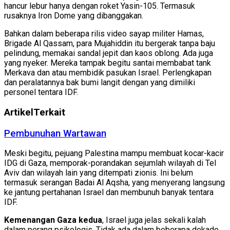
hancur lebur hanya dengan roket Yasin-105. Termasuk
rusaknya Iron Dome yang dibanggakan.
Bahkan dalam beberapa rilis video sayap militer Hamas,
Brigade Al Qassam, para Mujahiddin itu bergerak tanpa baju
pelindung, memakai sandal jepit dan kaos oblong. Ada juga
yang nyeker. Mereka tampak begitu santai membabat tank
Merkava dan atau membidik pasukan Israel. Perlengkapan
dan peralatannya bak bumi langit dengan yang dimiliki
personel tentara IDF.
Artikel
Terkait
Pembunuhan Wartawan
Meski begitu, pejuang Palestina mampu membuat kocar-kacir
IDG di Gaza, memporak-porandakan sejumlah wilayah di Tel
Aviv dan wilayah lain yang ditempati zionis. Ini belum
termasuk serangan Badai Al Aqsha, yang menyerang langsung
ke jantung pertahanan Israel dan membunuh banyak tentara
IDF.
Kemenangan Gaza kedua
, Israel juga jelas sekali kalah
dalam perang psikologis. Tidak ada dalam beberapa dekade