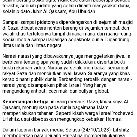
terakhir, sebuah pidato yang selalu dinanti masyarakat dunia,
selain pidato Jubir Al Qassam, Abu Ubaidah.
Sampai-sampai pidatonya diperdengarkan di sejumlah masjid
di Gaza, dibuat acara nonton bareng di sejumlah tempat, dan
wajah khas tertutupnya tampil dimana-mana: dari ruang-ruang
sosial media sampai lapangan sepakbola dunia. Digandrungi
lintas usia dan lintas negara.
Narasi-narasi yang dibawakannya juga menggetarkan jiwa. Ia
berbicara tentang apa yang sudah dilakukan, disertai bukti-
bukti rekaman video. Narasinya selalu membakar semangat
rakyat Gaza dan menciutkan nyali lawan. Suaranya yang khas
kerap dinanti publik dunia. Berbanding terbalik dengan narasi-
narasi yang disampaikan pihak Israel. Yang hanya
mengundang antipati, caci maki dan bullyan global.
Kemenangan ketiga
, ini yang menarik. Gaza, khususnya Al
Qassam, menunjukan pada dunia bagaimana Islam
memperlakukan tahanan. Seperti kisah warga Israel Yocheved
Lifshitz, usai dibebaskan mengungkap kebaikan Hamas.
Dalam laporan banyak media, Selasa (24/10/2023), Lifshitz
membeberkan para pejuang Palestina memperlakukannya