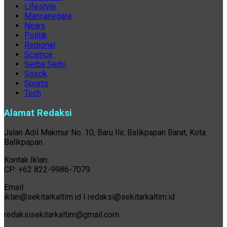
Lifestyle
Mancanegara
News
Politik
Regional
Science
Serba Serbi
Sosok
Sports
Tech
Alamat Redaksi
Jalan Adil Makmur No. 10, Baru Ilir, Balikpapan Barat, Kota
Balikpapan.
Kontak Iklan:
CP: +62 822-9986-7079
Email:
iklan@sekitarkaltim.id I redaksi@sekitarkaltim.id
redaksisekitarkaltim@gmail.com