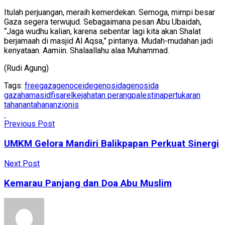
Itulah perjuangan, meraih kemerdekan. Semoga, mimpi besar
Gaza segera terwujud. Sebagaimana pesan Abu Ubaidah,
“Jaga wudhu kalian, karena sebentar lagi kita akan Shalat
berjamaah di masjid Al Aqsa,” pintanya. Mudah-mudahan jadi
kenyataan. Aamiin. Shalaallahu alaa Muhammad.
(Rudi Agung)
Tags:
free
gaza
genoceide
genosida
genosida
gaza
hamas
idf
isarel
kejahatan perang
palestina
pertukaran
tahanan
tahanan
zionis
Previous Post
UMKM Gelora Mandiri Balikpapan Perkuat Sinergi
Next Post
Kemarau Panjang dan Doa Abu Muslim