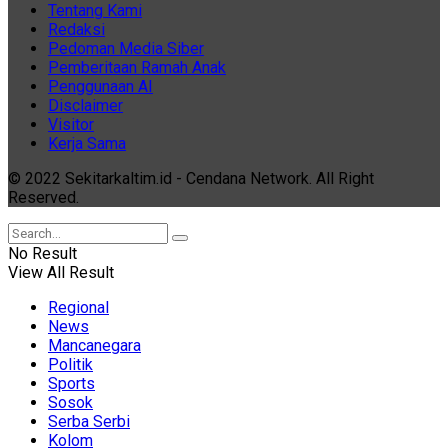
Tentang Kami
Redaksi
Pedoman Media Siber
Pemberitaan Ramah Anak
Penggunaan AI
Disclaimer
Visitor
Kerja Sama
© 2022 Sekitarkaltim.id - Cendana Network. All Right
Reserved.
No Result
View All Result
Regional
News
Mancanegara
Politik
Sports
Sosok
Serba Serbi
Kolom