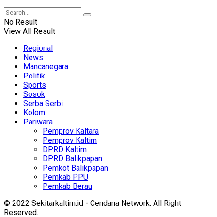
No Result
View All Result
Regional
News
Mancanegara
Politik
Sports
Sosok
Serba Serbi
Kolom
Pariwara
Pemprov Kaltara
Pemprov Kaltim
DPRD Kaltim
DPRD Balikpapan
Pemkot Balikpapan
Pemkab PPU
Pemkab Berau
© 2022 Sekitarkaltim.id - Cendana Network. All Right
Reserved.