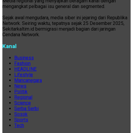
Media regional yang menyajikan beragam kanal dengan
mengangkat pelbagai isu general dan segmented.
Sejak awal mengudara, media siber ini jejaring dari Republika
Network. Seiring waktu, tepatnya sejak 25 Desember 2025,
Sekitarkaltim.id bermigrasi menjadi bagian dari jaringan
Cendana Network.
Kanal
Business
Fashion
HEADLINE
Lifestyle
Mancanegara
News
Politik
Regional
Science
Serba Serbi
Sosok
Sports
Tech