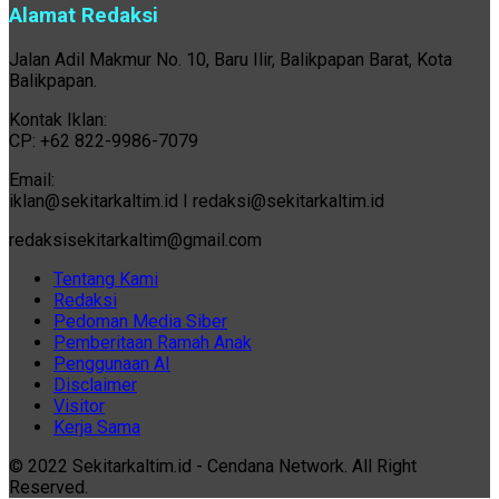
Alamat Redaksi
Jalan Adil Makmur No. 10, Baru Ilir, Balikpapan Barat, Kota
Balikpapan.
Kontak Iklan:
CP: +62 822-9986-7079
Email:
iklan@sekitarkaltim.id I redaksi@sekitarkaltim.id
redaksisekitarkaltim@gmail.com
Tentang Kami
Redaksi
Pedoman Media Siber
Pemberitaan Ramah Anak
Penggunaan AI
Disclaimer
Visitor
Kerja Sama
© 2022 Sekitarkaltim.id - Cendana Network. All Right
Reserved.