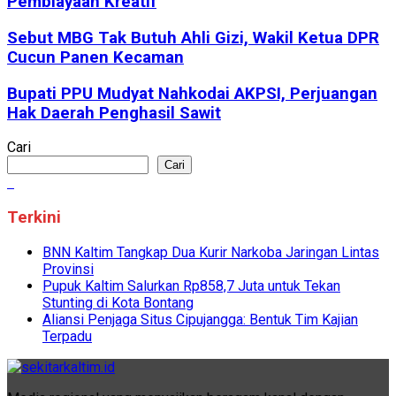
Pembiayaan Kreatif
Sebut MBG Tak Butuh Ahli Gizi, Wakil Ketua DPR
Cucun Panen Kecaman
Bupati PPU Mudyat Nahkodai AKPSI, Perjuangan
Hak Daerah Penghasil Sawit
Cari
Cari
Terkini
BNN Kaltim Tangkap Dua Kurir Narkoba Jaringan Lintas
Provinsi
Pupuk Kaltim Salurkan Rp858,7 Juta untuk Tekan
Stunting di Kota Bontang
Aliansi Penjaga Situs Cipujangga: Bentuk Tim Kajian
Terpadu