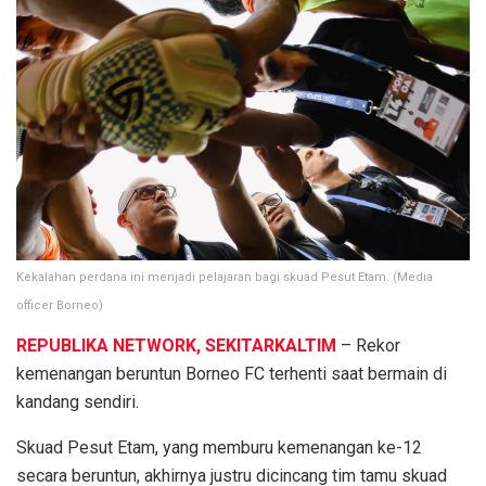
Kekalahan perdana ini menjadi pelajaran bagi skuad Pesut Etam. (Media
officer Borneo)
REPUBLIKA NETWORK, SEKITARKALTIM
– Rekor
kemenangan beruntun Borneo FC terhenti saat bermain di
kandang sendiri.
Skuad Pesut Etam, yang memburu kemenangan ke-12
secara beruntun, akhirnya justru dicincang tim tamu skuad