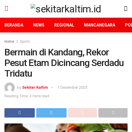
BERANDA
NEWS
REGIONAL
MANCANEGARA
POL
Home
Sports
Bermain di Kandang, Rekor
Pesut Etam Dicincang Serdadu
Tridatu
by
Sekitar Kaltim
1 Desember 2025
Reading Time: 3 mins read