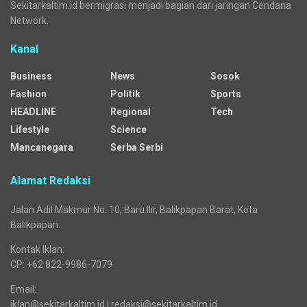
Sekitarkaltim.id bermigrasi menjadi bagian dari jaringan Cendana
Network.
Kanal
Business
News
Sosok
Fashion
Politik
Sports
HEADLINE
Regional
Tech
Lifestyle
Science
Mancanegara
Serba Serbi
Alamat Redaksi
Jalan Adil Makmur No. 10, Baru Ilir, Balikpapan Barat, Kota
Balikpapan.
Kontak Iklan:
CP: +62 822-9986-7079
Email:
iklan@sekitarkaltim.id I redaksi@sekitarkaltim.id