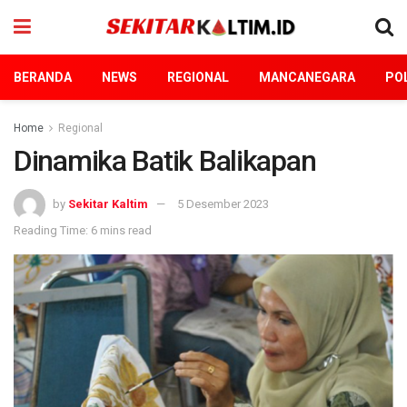
BERANDA
NEWS
REGIONAL
MANCANEGARA
POL
Home
Regional
Dinamika Batik Balikapan
by
Sekitar Kaltim
5 Desember 2023
Reading Time: 6 mins read