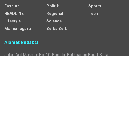
Fashion
Politik
Sports
HEADLINE
Regional
Tech
Lifestyle
Science
Mancanegara
Serba Serbi
Alamat Redaksi
Jalan Adil Makmur No. 10, Baru Ilir, Balikpapan Barat, Kota
Balikpapan.
Kontak Iklan:
CP: +62 822-9986-7079
Email:
iklan@sekitarkaltim.id I redaksi@sekitarkaltim.id
redaksisekitarkaltim@gmail.com