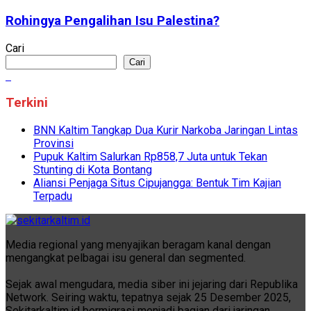
Rohingya Pengalihan Isu Palestina?
Cari
Cari
Terkini
BNN Kaltim Tangkap Dua Kurir Narkoba Jaringan Lintas
Provinsi
Pupuk Kaltim Salurkan Rp858,7 Juta untuk Tekan
Stunting di Kota Bontang
Aliansi Penjaga Situs Cipujangga: Bentuk Tim Kajian
Terpadu
Media regional yang menyajikan beragam kanal dengan
mengangkat pelbagai isu general dan segmented.
Sejak awal mengudara, media siber ini jejaring dari Republika
Network. Seiring waktu, tepatnya sejak 25 Desember 2025,
Sekitarkaltim.id bermigrasi menjadi bagian dari jaringan