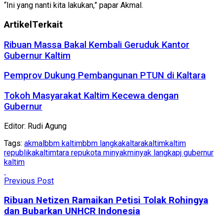
“Ini yang nanti kita lakukan,” papar Akmal.
Artikel
Terkait
Ribuan Massa Bakal Kembali Geruduk Kantor
Gubernur Kaltim
Pemprov Dukung Pembangunan PTUN di Kaltara
Tokoh Masyarakat Kaltim Kecewa dengan
Gubernur
Editor: Rudi Agung
Tags:
akmal
bbm kaltim
bbm langka
kaltara
kaltim
kaltim
republika
kaltimtara repu
kota minyak
minyak langka
pj gubernur
kaltim
Previous Post
Ribuan Netizen Ramaikan Petisi Tolak Rohingya
dan Bubarkan UNHCR Indonesia