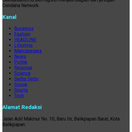
Cendana Network.
Kanal
Business
Fashion
HEADLINE
Lifestyle
Mancanegara
News
Politik
Regional
Science
Serba Serbi
Sosok
Sports
Tech
Alamat Redaksi
Jalan Adil Makmur No. 10, Baru Ilir, Balikpapan Barat, Kota
Balikpapan.