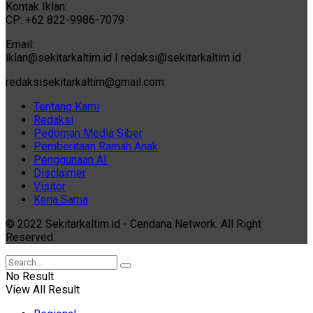
Kontak Iklan:
CP: +62 822-9986-7079
Email:
iklan@sekitarkaltim.id I redaksi@sekitarkaltim.id
redaksisekitarkaltim@gmail.com
Tentang Kami
Redaksi
Pedoman Media Siber
Pemberitaan Ramah Anak
Penggunaan AI
Disclaimer
Visitor
Kerja Sama
© 2022 Sekitarkaltim.id - Cendana Network. All Right
Reserved.
No Result
View All Result