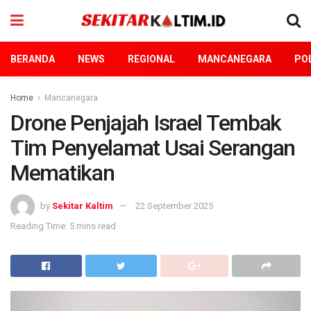
BERANDA
NEWS
REGIONAL
MANCANEGARA
POL
Home
Mancanegara
Drone Penjajah Israel Tembak
Tim Penyelamat Usai Serangan
Mematikan
by
Sekitar Kaltim
22 September 2025
Reading Time: 5 mins read