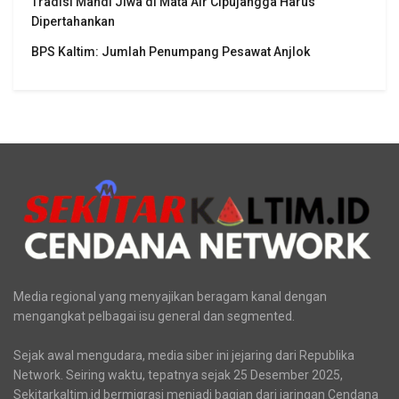
Terkini
Aliansi Penjaga Situs Cipujangga: Bentuk Tim Kajian
Terpadu
Tradisi Mandi Jiwa di Mata Air Cipujangga Harus
Dipertahankan