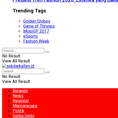
Prediksi Tren Fashion 2026: Estetika yang Bak
Trending Tags
Golden Globes
Game of Thrones
MotoGP 2017
eSports
Fashion Week
No Result
View All Result
No Result
View All Result
Beranda
News
Regional
Mancanegara
Politik
Serba Serbi