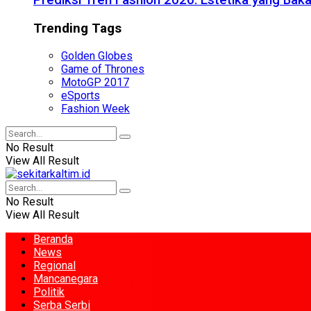
Prediksi Tren Fashion 2026: Estetika yang Bak
Trending Tags
Golden Globes
Game of Thrones
MotoGP 2017
eSports
Fashion Week
No Result
View All Result
No Result
View All Result
Beranda
News
Regional
Mancanegara
Politik
Serba Serbi