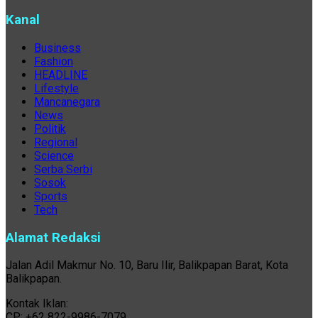
Kanal
Business
Fashion
HEADLINE
Lifestyle
Mancanegara
News
Politik
Regional
Science
Serba Serbi
Sosok
Sports
Tech
Alamat Redaksi
Jalan Adil Makmur No. 10, Baru Ilir, Balikpapan Barat, Kota
Balikpapan.
Kontak Iklan:
CP: +62 822-9986-7079