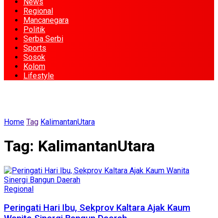
News
Regional
Mancanegara
Politik
Serba Serbi
Sports
Sosok
Kolom
Lifestyle
Home
Tag
KalimantanUtara
Tag:
KalimantanUtara
Regional
Peringati Hari Ibu, Sekprov Kaltara Ajak Kaum