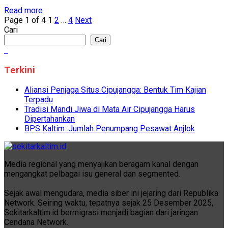
Read more
Page 1 of 4
1
2
…
4
Next
Cari
Cari
Terkini
Aliansi Penjaga Situs Cipujangga: Bentuk Tim Kajian
Terpadu
Tradisi Mandi Jiwa di Mata Air Cipujangga Harus
Dipertahankan
BPS Kaltim: Jumlah Penumpang Pesawat Anjlok
Media regional yang menyajikan beragam kanal dengan
mengangkat pelbagai isu general dan segmented.
Sejak awal mengudara, media siber ini jejaring dari Republika
Network. Seiring waktu, tepatnya sejak 25 Desember 2025,
Sekitarkaltim.id bermigrasi menjadi bagian dari jaringan
Cendana Network.