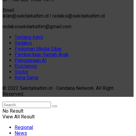
Email:
iklan@sekitarkaltim.id I redaksi@sekitarkaltim.id
redaksisekitarkaltim@gmail.com
Tentang Kami
Redaksi
Pedoman Media Siber
Pemberitaan Ramah Anak
Penggunaan AI
Disclaimer
Visitor
Kerja Sama
© 2022 Sekitarkaltim.id - Cendana Network. All Right
Reserved.
No Result
View All Result
Regional
News