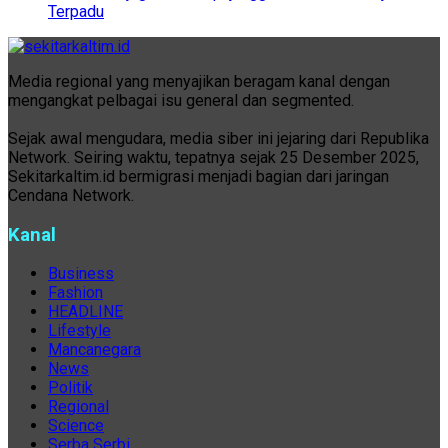
Terpadu
Media regional yang menyajikan beragam kanal dengan
mengangkat pelbagai isu general dan segmented.
Sejak awal mengudara, media siber ini jejaring dari Republika
Network. Seiring waktu, tepatnya sejak 25 Desember 2025,
Sekitarkaltim.id bermigrasi menjadi bagian dari jaringan
Cendana Network.
Kanal
Business
Fashion
HEADLINE
Lifestyle
Mancanegara
News
Politik
Regional
Science
Serba Serbi