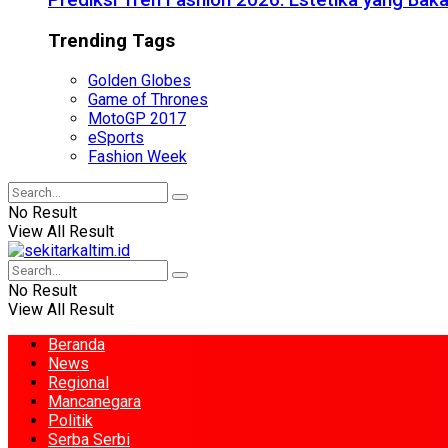
Prediksi Tren Fashion 2026: Estetika yang Bak
Trending Tags
Golden Globes
Game of Thrones
MotoGP 2017
eSports
Fashion Week
No Result
View All Result
No Result
View All Result
Beranda
News
Regional
Mancanegara
Politik
Serba Serbi