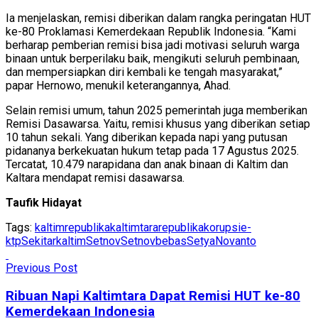
Ia menjelaskan, remisi diberikan dalam rangka peringatan HUT
ke-80 Proklamasi Kemerdekaan Republik Indonesia. “Kami
berharap pemberian remisi bisa jadi motivasi seluruh warga
binaan untuk berperilaku baik, mengikuti seluruh pembinaan,
dan mempersiapkan diri kembali ke tengah masyarakat,”
papar Hernowo, menukil keterangannya, Ahad.
Selain remisi umum, tahun 2025 pemerintah juga memberikan
Remisi Dasawarsa. Yaitu, remisi khusus yang diberikan setiap
10 tahun sekali. Yang diberikan kepada napi yang putusan
pidananya berkekuatan hukum tetap pada 17 Agustus 2025.
Tercatat, 10.479 narapidana dan anak binaan di Kaltim dan
Kaltara mendapat remisi dasawarsa.
Taufik Hidayat
Tags:
kaltimrepublika
kaltimtararepublika
korupsie-
ktp
Sekitarkaltim
Setnov
Setnovbebas
SetyaNovanto
Previous Post
Ribuan Napi Kaltimtara Dapat Remisi HUT ke-80
Kemerdekaan Indonesia