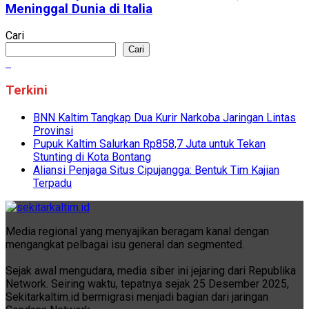
Meninggal Dunia di Italia
Cari
Cari
Terkini
BNN Kaltim Tangkap Dua Kurir Narkoba Jaringan Lintas
Provinsi
Pupuk Kaltim Salurkan Rp858,7 Juta untuk Tekan
Stunting di Kota Bontang
Aliansi Penjaga Situs Cipujangga: Bentuk Tim Kajian
Terpadu
Media regional yang menyajikan beragam kanal dengan
mengangkat pelbagai isu general dan segmented.
Sejak awal mengudara, media siber ini jejaring dari Republika
Network. Seiring waktu, tepatnya sejak 25 Desember 2025,
Sekitarkaltim.id bermigrasi menjadi bagian dari jaringan