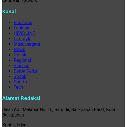
Cendana Network.
Kanal
Business
Fashion
HEADLINE
Lifestyle
Mancanegara
News
Politik
Regional
Science
Serba Serbi
Sosok
Sports
Tech
Alamat Redaksi
Jalan Adil Makmur No. 10, Baru Ilir, Balikpapan Barat, Kota
Balikpapan.
Kontak Iklan: