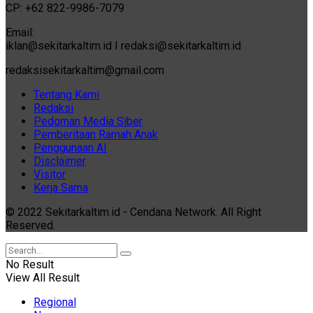
CP: +62 822-9986-7079
Email:
iklan@sekitarkaltim.id I redaksi@sekitarkaltim.id
redaksisekitarkaltim@gmail.com
Tentang Kami
Redaksi
Pedoman Media Siber
Pemberitaan Ramah Anak
Penggunaan AI
Disclaimer
Visitor
Kerja Sama
© 2022 Sekitarkaltim.id - Cendana Network. All Right
Reserved.
No Result
View All Result
Regional