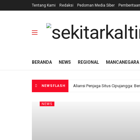
Tentang Kami
Redaksi
Pedoman Media Siber
Pemberitaa
BERANDA
NEWS
REGIONAL
MANCANEGARA
Aliansi Penjaga Situs Cipujangga: Be
NEWSFLASH
NEWS