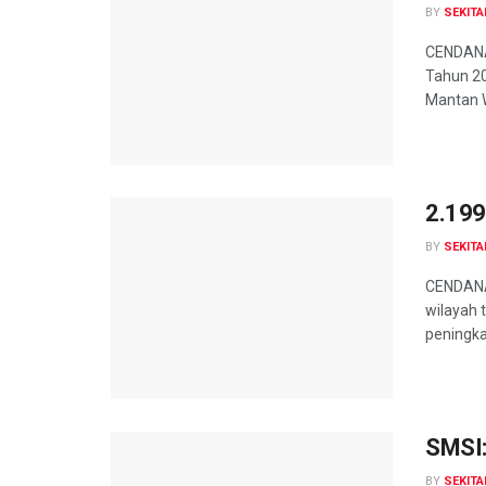
BY
SEKITA
CENDANA
Tahun 20
Mantan W
2.199
BY
SEKITA
CENDANA
wilayah 
peningkat
SMSI:
BY
SEKITA