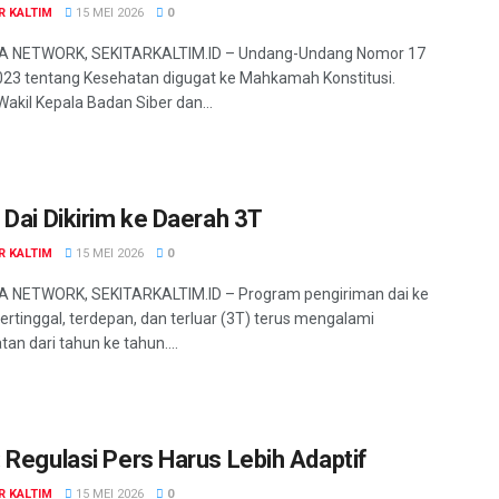
R KALTIM
15 MEI 2026
0
 NETWORK, SEKITARKALTIM.ID – Undang-Undang Nomor 17
23 tentang Kesehatan digugat ke Mahkamah Konstitusi.
akil Kepala Badan Siber dan...
 Dai Dikirim ke Daerah 3T
R KALTIM
15 MEI 2026
0
 NETWORK, SEKITARKALTIM.ID – Program pengiriman dai ke
tertinggal, terdepan, dan terluar (3T) terus mengalami
an dari tahun ke tahun....
 Regulasi Pers Harus Lebih Adaptif
R KALTIM
15 MEI 2026
0