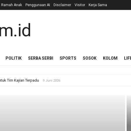
n Ramah Anak
Penggunaan AI
Disclaimer
Visitor
Kerja Sama
POLITIK
SERBA SERBI
SPORTS
SOSOK
KOLOM
LIF
ntuk Tim Kajian Terpadu
9 Juni 2026