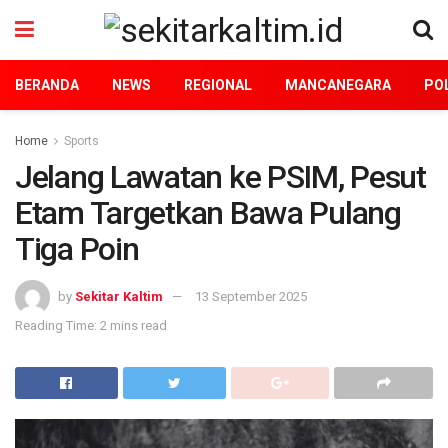
BERANDA
NEWS
REGIONAL
MANCANEGARA
POL
Home
Sports
Jelang Lawatan ke PSIM, Pesut
Etam Targetkan Bawa Pulang
Tiga Poin
by
Sekitar Kaltim
13 September 2025
Reading Time: 2 mins read