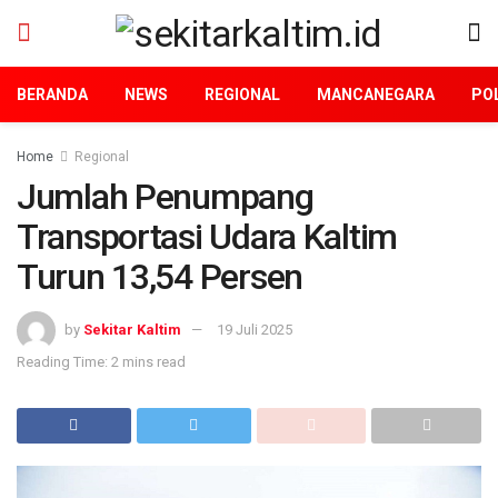
BERANDA
NEWS
REGIONAL
MANCANEGARA
POL
Home
Regional
Jumlah Penumpang
Transportasi Udara Kaltim
Turun 13,54 Persen
by
Sekitar Kaltim
19 Juli 2025
Reading Time: 2 mins read