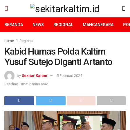
BERANDA
NEWS
REGIONAL
MANCANEGARA
POL
Home
Regional
Kabid Humas Polda Kaltim
Yusuf Sutejo Diganti Artanto
by
Sekitar Kaltim
5 Februari 2024
Reading Time: 2 mins read