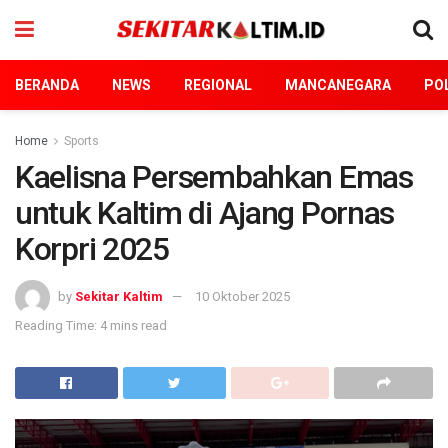
BERANDA
NEWS
REGIONAL
MANCANEGARA
POL
Home
Sports
Kaelisna Persembahkan Emas
untuk Kaltim di Ajang Pornas
Korpri 2025
by
Sekitar Kaltim
10 Oktober 2025
Reading Time: 4 mins read