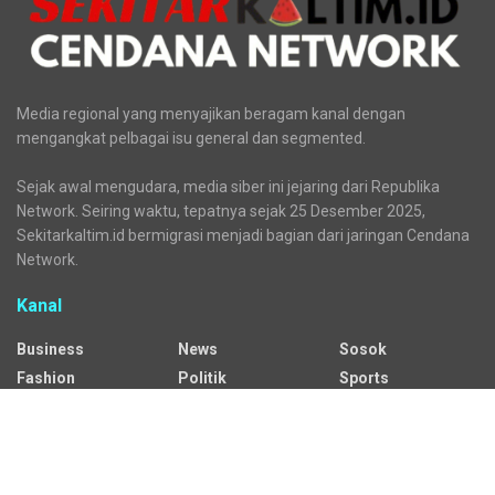
Media regional yang menyajikan beragam kanal dengan
mengangkat pelbagai isu general dan segmented.
Sejak awal mengudara, media siber ini jejaring dari Republika
Network. Seiring waktu, tepatnya sejak 25 Desember 2025,
Sekitarkaltim.id bermigrasi menjadi bagian dari jaringan Cendana
Network.
Kanal
Business
News
Sosok
Fashion
Politik
Sports
HEADLINE
Regional
Tech
Lifestyle
Science
Mancanegara
Serba Serbi