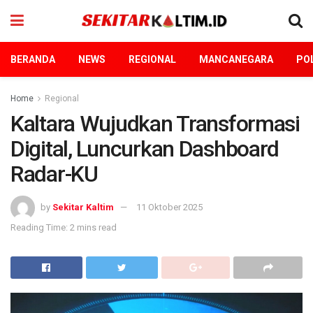
BERANDA
NEWS
REGIONAL
MANCANEGARA
POL
Home
Regional
Kaltara Wujudkan Transformasi
Digital, Luncurkan Dashboard
Radar-KU
by
Sekitar Kaltim
11 Oktober 2025
Reading Time: 2 mins read