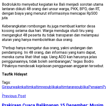
Bodrolukito menyebut kegiatan ke Bali menjadi sorotan utama
lantaran diikuti 48 orang dari unsur warga, PKK, BPD, dan RT,
dengan biaya yang menurut informasinya mencapai Rp500
juta.
Keberangkatan rombongan itu juga membuat kantor desa
kosong selama dua hari. Warga menduga studi tiru yang
mengangkut 48 peserta itu tidak transparan dan melampaui
aturan yang hanya membolehkan dua orang.
“Perbup hanya mengatur dua orang, yakni undangan dan
pendamping. Ini 48 orang, dan informasi yang kami dapat,
mereka cuma lihat-lihat saja. Uang ADD kan harusnya jelas
penggunaannya, tidak boleh sembarangan,” tegas Bodro.
Pihaknya mendesak kejelasan penggunaan anggaran tersebut.
Taufik Hidayat
Tags:
Giripurwa
ikn
kaltim
kaltimrepublika
kaltimtararepublika
PenajamPa
Previous Post
Prakiraan Cuaca Balikpapan 15 Desember: Musim