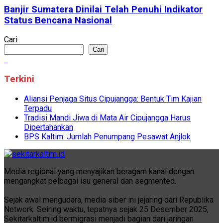
Banjir Sumatera Dinilai Telah Penuhi Indikator
Status Bencana Nasional
Cari
Cari
Terkini
Aliansi Penjaga Situs Cipujangga: Bentuk Tim Kajian
Terpadu
Tradisi Mandi Jiwa di Mata Air Cipujangga Harus
Dipertahankan
BPS Kaltim: Jumlah Penumpang Pesawat Anjlok
Media regional yang menyajikan beragam kanal dengan
mengangkat pelbagai isu general dan segmented.
Sejak awal mengudara, media siber ini jejaring dari Republika
Network. Seiring waktu, tepatnya sejak 25 Desember 2025,
Sekitarkaltim.id bermigrasi menjadi bagian dari jaringan