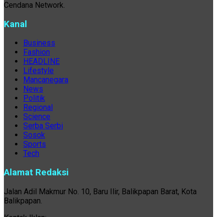
Cendana Network.
Kanal
Business
Fashion
HEADLINE
Lifestyle
Mancanegara
News
Politik
Regional
Science
Serba Serbi
Sosok
Sports
Tech
Alamat Redaksi
Jalan Adil Makmur No. 10, Baru Ilir, Balikpapan Barat, Kota
Balikpapan.