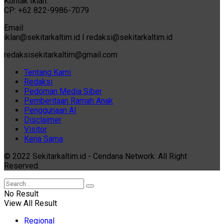
Kontak Iklan:
CP: +62 822-9986-7079
Email:
iklan@sekitarkaltim.id I redaksi@sekitarkaltim.id
redaksisekitarkaltim@gmail.com
Tentang Kami
Redaksi
Pedoman Media Siber
Pemberitaan Ramah Anak
Penggunaan AI
Disclaimer
Visitor
Kerja Sama
© 2022 Sekitarkaltim.id - Cendana Network. All Right
Reserved.
No Result
View All Result
Regional