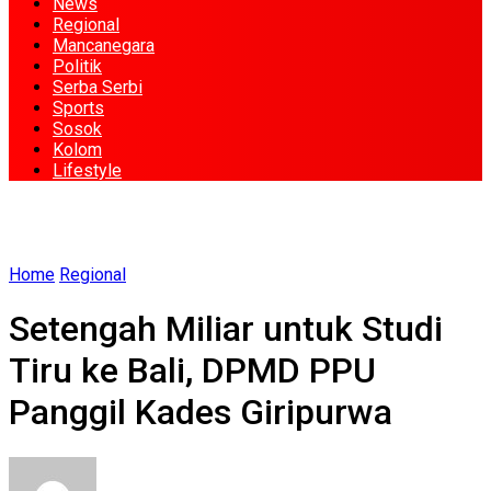
News
Regional
Mancanegara
Politik
Serba Serbi
Sports
Sosok
Kolom
Lifestyle
Home
Regional
Setengah Miliar untuk Studi
Tiru ke Bali, DPMD PPU
Panggil Kades Giripurwa