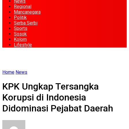
News
Regional
Mancanegara
Politik
Serba Serbi
Sports
Sosok
Kolom
Lifestyle
Home
News
KPK Ungkap Tersangka
Korupsi di Indonesia
Didominasi Pejabat Daerah