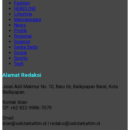
Fashion
HEADLINE
Lifestyle
Mancanegara
News
Politik
Regional
Science
Serba Serbi
Sosok
Sports
Tech
Alamat Redaksi
Jalan Adil Makmur No. 10, Baru Ilir, Balikpapan Barat, Kota
Balikpapan.
Kontak Iklan:
CP: +62 822-9986-7079
Email:
iklan@sekitarkaltim.id I redaksi@sekitarkaltim.id