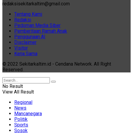
redaksisekitarkaltim@gmail.com
Tentang Kami
Redaksi
Pedoman Media Siber
Pemberitaan Ramah Anak
Penggunaan AI
Disclaimer
Visitor
Kerja Sama
© 2022 Sekitarkaltim.id - Cendana Network. All Right
Reserved.
No Result
View All Result
Regional
News
Mancanegara
Politik
Sports
Sosok