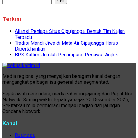
Cari
Terkini
Aliansi Penjaga Situs Cipujangga: Bentuk Tim Kajian
Terpadu
Tradisi Mandi Jiwa di Mata Air Cipujangga Harus
Dipertahankan
BPS Kaltim: Jumlah Penumpang Pesawat Anjlok
Media regional yang menyajikan beragam kanal dengan
mengangkat pelbagai isu general dan segmented.
Sejak awal mengudara, media siber ini jejaring dari Republika
Network. Seiring waktu, tepatnya sejak 25 Desember 2025,
Sekitarkaltim.id bermigrasi menjadi bagian dari jaringan
Cendana Network.
Kanal
Business