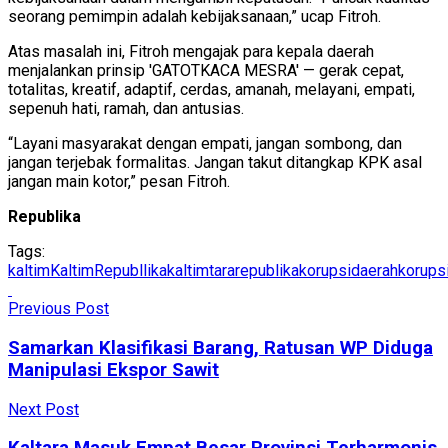
seorang pemimpin adalah kebijaksanaan,” ucap Fitroh.
Atas masalah ini, Fitroh mengajak para kepala daerah
menjalankan prinsip 'GATOTKACA MESRA' — gerak cepat,
totalitas, kreatif, adaptif, cerdas, amanah, melayani, empati,
sepenuh hati, ramah, dan antusias.
“Layani masyarakat dengan empati, jangan sombong, dan
jangan terjebak formalitas. Jangan takut ditangkap KPK asal
jangan main kotor,” pesan Fitroh.
Republika
Tags:
kaltim
KaltimRepubllika
kaltimtararepublika
korupsidaerah
korups
Previous Post
Samarkan Klasifikasi Barang, Ratusan WP Diduga
Manipulasi Ekspor Sawit
Next Post